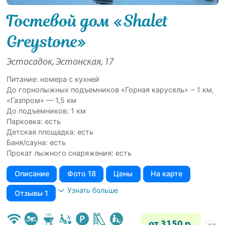
Гостевой дом «Shalet
Greystone»
Эстосадок, Эстонская, 17
Питание: номера с кухней
До горнолыжных подъемников «Горная карусель» − 1 км,
«Газпром» — 1,5 км
До подъемников: 1 км
Парковка: есть
Детская площадка: есть
Баня/сауна: есть
Прокат лыжного снаряжения: есть
Описание
Фото 18
Цены
На карте
Узнать больше
Отзывы 1
от 3150 р.