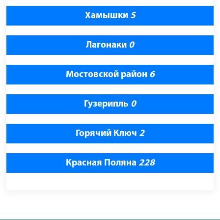
Хамышки
5
Лагонаки
0
Мостовской район
6
Гузерипль
0
Горячий Ключ
2
Красная Поляна
228