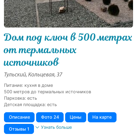
Дом под ключ в 500 мeтрaх
от теpмальныx
иcточников
Тульский, Кольцевая, 37
Питание: кухня в доме
500 мeтров до теpмальныx иcточников
Парковка: есть
Детская площадка: есть
Описание
Фото 24
Цены
На карте
Узнать больше
Отзывы 1