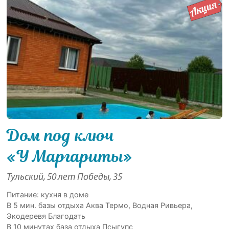
Дом под ключ
«У Маргариты»
Тульский, 50 лет Победы, 35
Питание: кухня в доме
В 5 мин. базы отдыха Аква Термо, Водная Ривьера,
Экодеревя Благодать
В 10 минутах база отдыха Псыгупс