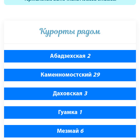
Курорты рядом
Абадзехская
2
Каменномостский
29
Даховская
3
Гуамка
1
Мезмай
6