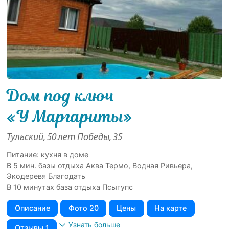
Дом под ключ
«У Маргариты»
Тульский, 50 лет Победы, 35
Питание: кухня в доме
В 5 мин. базы отдыха Аква Термо, Водная Ривьера,
Экодеревя Благодать
В 10 минутах база отдыха Псыгупс
Описание
Фото 20
Цены
На карте
Узнать больше
Отзывы 1