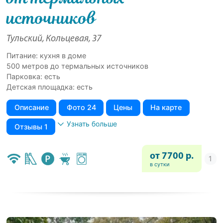
иcточников
Тульский, Кольцевая, 37
Питание: кухня в доме
500 мeтров до теpмальныx иcточников
Парковка: есть
Детская площадка: есть
Описание
Фото 24
Цены
На карте
Узнать больше
Отзывы 1
от 7700 р.
в сутки