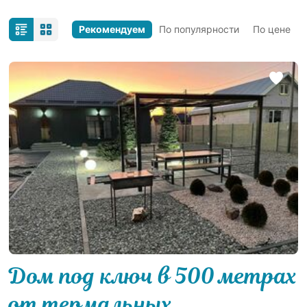
Рекомендуем
По популярности
По цене
Дом под ключ в 500 мeтрaх
от теpмальныx