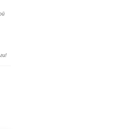
ой
ги!