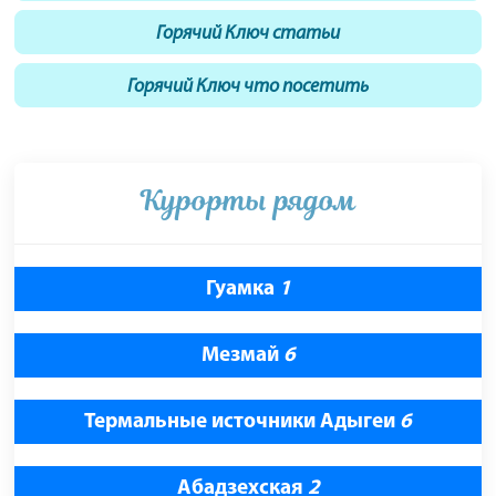
Горячий Ключ статьи
Горячий Ключ что посетить
Курорты рядом
Гуамка
1
Мезмай
6
Термальные источники Адыгеи
6
Абадзехская
2