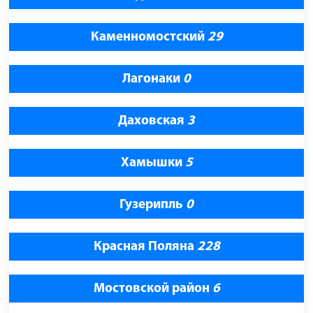
Каменномостский
29
Лагонаки
0
Даховская
3
Хамышки
5
Гузерипль
0
Красная Поляна
228
Мостовской район
6