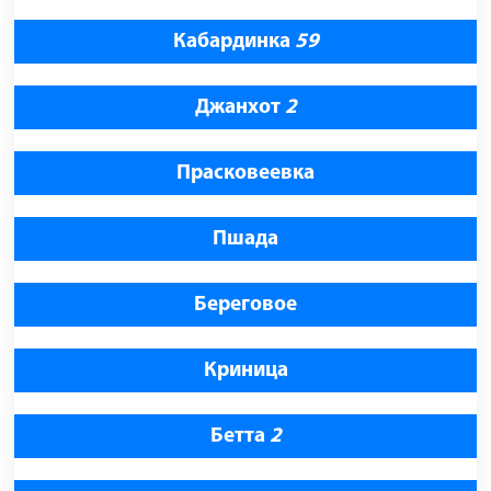
Кабардинка
59
Джанхот
2
Прасковеевка
Пшада
Береговое
Криница
Бетта
2