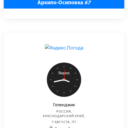
Архипо-Осиповка
67