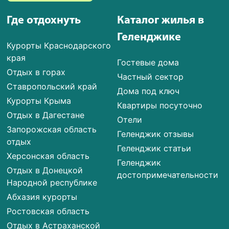
Где отдохнуть
Каталог жилья в
Геленджике
Курорты Краснодарского
края
Гостевые дома
Отдых в горах
Частный сектор
Ставропольский край
Дома под ключ
Курорты Крыма
Квартиры посуточно
Отдых в Дагестане
Отели
Запорожская область
Геленджик отзывы
отдых
Геленджик статьи
Херсонская область
Геленджик
Отдых в Донецкой
достопримечательности
Народной республике
Абхазия курорты
Ростовская область
Отдых в Астраханской