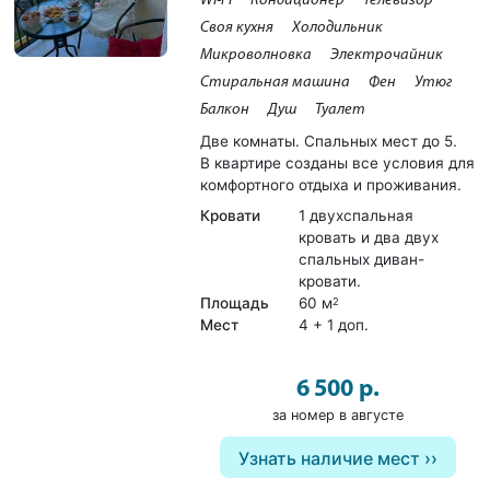
Wi-Fi
Кондиционер
Телевизор
Своя кухня
Холодильник
Микроволновка
Электрочайник
Стиральная машина
Фен
Утюг
Балкон
Душ
Туалет
Две комнаты. Спальных мест до 5.
В квартире созданы все условия для
комфортного отдыха и проживания.
Кровати
1 двухспальная
кровать и два двух
спальных диван-
кровати.
Площадь
60 м
2
Мест
4 + 1 доп.
6 500 р.
за номер в августе
Узнать наличие мест