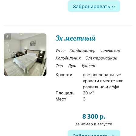
Забронировать
3х местный
5
Wi-Fi
Кондиционер
Телевизор
Холодильник
Электрочайник
Фен
Душ
Туалет
Кровати
две односпальные
кровати вместе или
раздельно и софа
Площадь
20 м
2
Мест
3
8 300 р.
за номер в августе
Забронировать