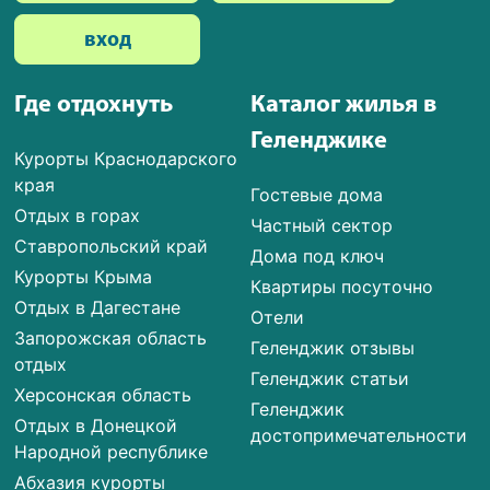
вход
Где отдохнуть
Каталог жилья в
Геленджике
Курорты Краснодарского
края
Гостевые дома
Отдых в горах
Частный сектор
Ставропольский край
Дома под ключ
Курорты Крыма
Квартиры посуточно
Отдых в Дагестане
Отели
Запорожская область
Геленджик отзывы
отдых
Геленджик статьи
Херсонская область
Геленджик
Отдых в Донецкой
достопримечательности
Народной республике
Абхазия курорты