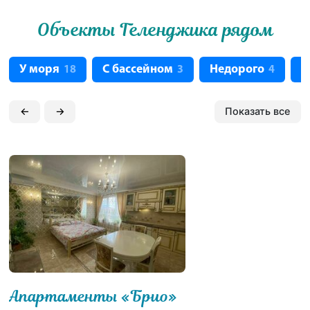
Объекты Геленджика рядом
У моря
С бассейном
Недорого
С
18
3
4
←
→
Показать все
Апартаменты «Брио»