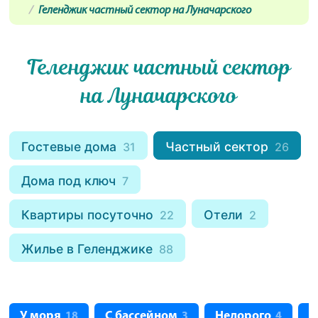
Геленджик частный сектор на Луначарского
Геленджик частный сектор
на Луначарского
Гостевые дома
Частный сектор
31
26
Дома под ключ
7
Квартиры посуточно
Отели
22
2
Жилье в Геленджике
88
У моря
С бассейном
Недорого
С
18
3
4