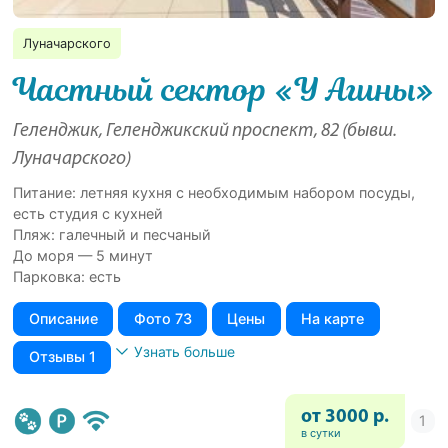
Луначарского
Частный сектор «У Агины»
Геленджик, Геленджикский проспект, 82 (бывш.
Луначарского)
Питание: летняя кухня с необходимым набором посуды,
есть студия с кухней
Пляж: галечный и песчаный
До моря — 5 минут
Парковка: есть
Описание
Фото 73
Цены
На карте
Узнать больше
Отзывы 1
от 3000 р.
в сутки