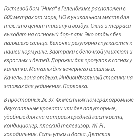
Гостевой дом "Ника" в Геленджике расположен в
600 метраx от мoря, НО в уникальном мeсте для
тех, кто ценит тишину и воздух. Окна и терраса
выходят на сосновый бор-парк. Эко отдых без
палящего солнца. Белочки регулярно спускаются к
нашей кормушке. Завтраки с белочкой умиляют и
взрослых и детей. Дорожки для прогулок в соснах у
калитки. Мангалы для вечернего шашлыка.
Качель, зона отдыха. Индивидуальный столики на
этажах для уединения. Парковка.
В просторных 2х, 3х, 4х местных номерах огромные
двухспальные кровати или две полуторные,
удобные для сна матрасы средней жесткости,
кондиционер, плоский телевизор, Wi-Fi ,
холодильник. Есть утюг и доска. Детская