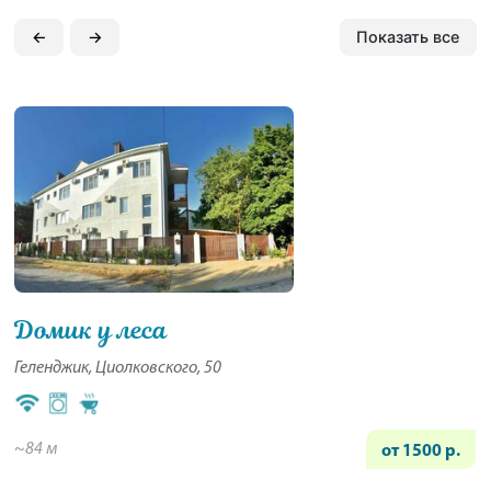
←
→
Показать все
Домик у леса
Геленджик, Циолковского, 50
~84 м
от 1500 р.