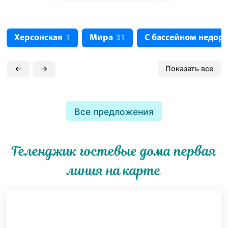
Херсонская
Мира
С бассейном недор
1
31
←
→
Показать все
Все предложения
Геленджик гостевые дома первая
линия на карте