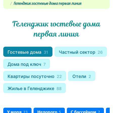
Геленджик гостевые дома первая линия
Геленджик гостевые дома
первая линия
Гостевые дома
Частный сектор
31
26
Дома под ключ
7
Квартиры посуточно
Отели
22
2
Жилье в Геленджике
88
У моря
Недорого
С бассейном
С
23
5
7