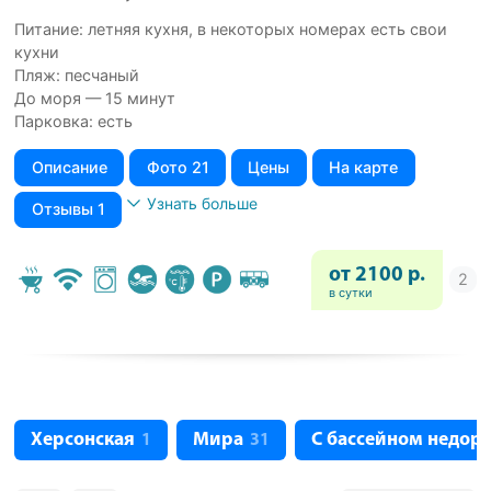
Питание: летняя кухня, в некоторых номерах есть свои
кухни
Пляж: песчаный
До моря — 15 минут
Парковка: есть
Описание
Фото 21
Цены
На карте
Узнать больше
Отзывы 1
от 2100 р.
в сутки
Херсонская
Мира
С бассейном недор
1
31