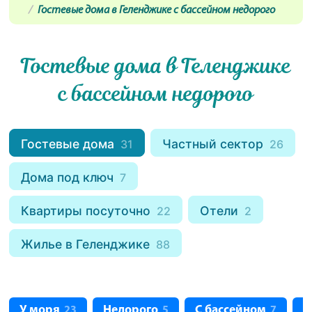
Гостевые дома в Геленджике с бассейном недорого
Гостевые дома в Геленджике
с бассейном недорого
Гостевые дома
Частный сектор
31
26
Дома под ключ
7
Квартиры посуточно
Отели
22
2
Жилье в Геленджике
88
У моря
Недорого
С бассейном
С
23
5
7