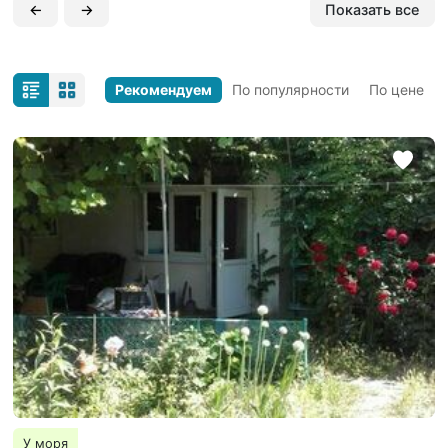
←
→
Показать все
Рекомендуем
По популярности
По цене
У моря