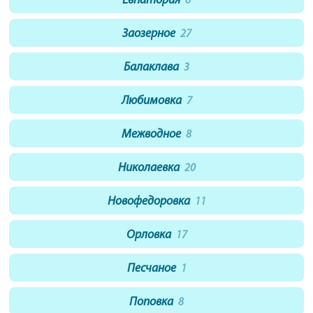
Евпатория
6
Заозерное
27
Балаклава
3
Любимовка
7
Межводное
8
Николаевка
20
Новофедоровка
11
Орловка
17
Песчаное
1
Поповка
8