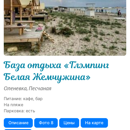
База отдыха «Глэмпинг
Белая Жемчужина»
Оленевка, Песчаная
Питание: кафе, бар
На пляже
Парковка: есть
Описание
Фото 8
Цены
На карте