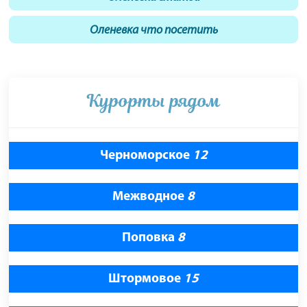
Оленевка что посетить
Курорты рядом
Черноморское
12
Межводное
8
Поповка
8
Штормовое
15