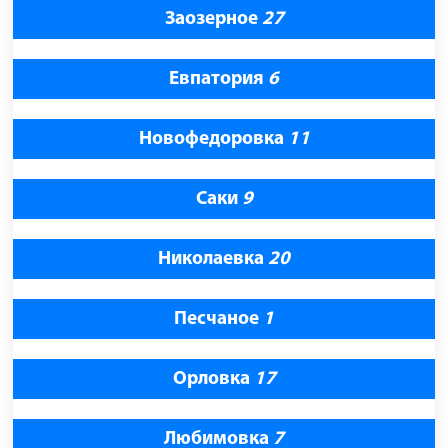
Заозерное
27
Евпатория
6
Новофедоровка
11
Саки
9
Николаевка
20
Песчаное
1
Орловка
17
Любимовка
7