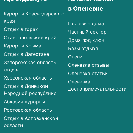
в Оленевке
Курорты Краснодарского
края
Гостевые дома
Отдых в горах
Частный сектор
Ставропольский край
Дома под ключ
Курорты Крыма
Базы отдыха
Отдых в Дагестане
Отели
Запорожская область
Оленевка отзывы
отдых
Оленевка статьи
Херсонская область
Оленевка
Отдых в Донецкой
достопримечательности
Народной республике
Абхазия курорты
Ростовская область
Отдых в Астраханской
области