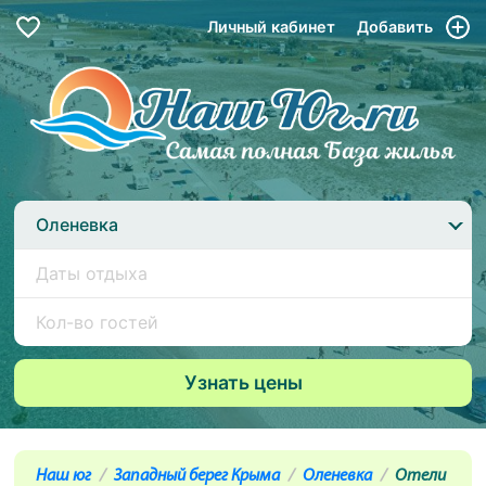
Личный кабинет
Добавить
Оленевка
Наш юг
Западный берег Крыма
Оленевка
Отели