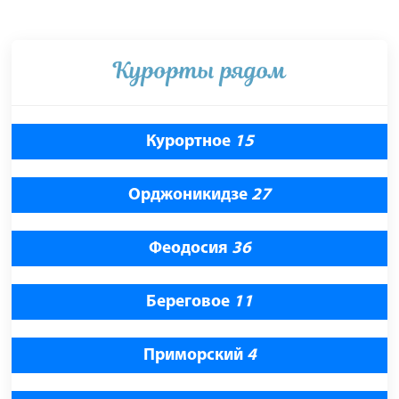
Курорты рядом
Курортное
15
Орджоникидзе
27
Феодосия
36
Береговое
11
Приморский
4