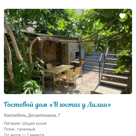
Гостевой дом «В гостях у Лилии»
Коктебель, Десантников, 7
Питание: общая кухня
Пляж: галечный
До моря — 1 минута