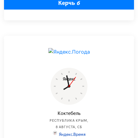
Керчь
6