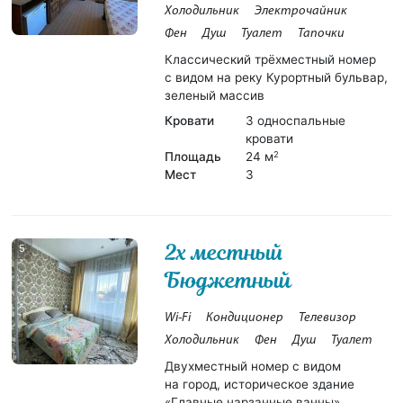
Холодильник
Электрочайник
Фен
Душ
Туалет
Тапочки
Классический трёхместный номер
с видом на реку Курортный бульвар,
зеленый массив
Кровати
3 односпальные
кровати
Площадь
24 м
2
Мест
3
2х местный
5
Бюджетный
Wi-Fi
Кондиционер
Телевизор
Холодильник
Фен
Душ
Туалет
Двухместный номер с видом
на город, историческое здание
«Главные нарзанные ванны».