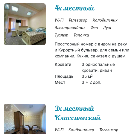
4х местный
7
Wi-Fi
Телевизор
Холодильник
Электрочайник
Фен
Душ
Туалет
Тапочки
Просторный номер с видом на реку
и Курортный бульвар, для семьи или
компании. Кухня, санузел с душем.
Кровати
3 односпальные
кровати, диван
Площадь
35 м
2
Мест
3 + 2 доп.
3х местный
8
Классический
Wi-Fi
Кондиционер
Телевизор