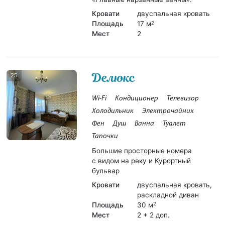
Кровати
двуспальная кровать
Площадь
17 м
2
Мест
2
Делюкс
25
Wi-Fi
Кондиционер
Телевизор
Холодильник
Электрочайник
Фен
Душ
Ванна
Туалет
Тапочки
Большие просторные номера
с видом на реку и Курортный
бульвар
Кровати
двуспальная кровать,
раскладной диван
Площадь
30 м
2
Мест
2 + 2 доп.