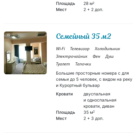
Площадь
28 м
2
Мест
2 + 2 доп.
Семейный 35 м2
15
Wi-Fi
Телевизор
Холодильник
Электрочайник
Фен
Душ
Туалет
Тапочки
Большие просторные номера с для
семьи до 5 человек, с видом на реку
и Курортный бульвар
Кровати
двуспальная
и односпальная
кровати, диван
Площадь
35 м
2
Мест
2 + 3 доп.