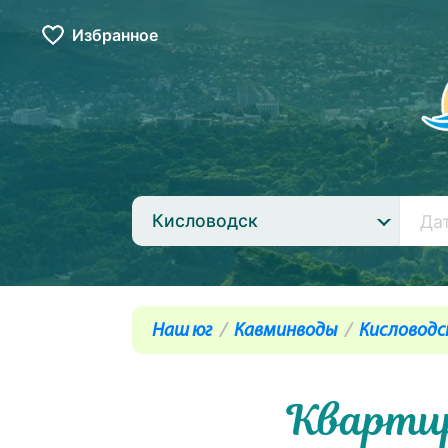
Избранное
Кисловодск
Наш юг
Кавминводы
Кисловодс
Квартир