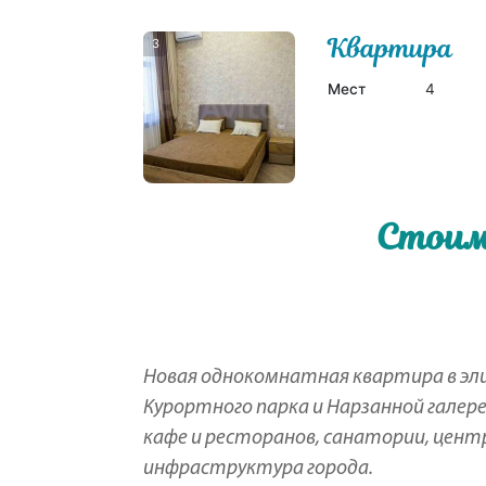
Квартира
3
Мест
4
Стоим
Новая однокомнатная квартира в эли
Курортного парка и Нарзанной галер
кафе и ресторанов, санатории, центр
инфраструктура города.