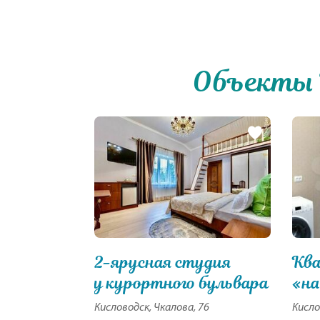
Объекты 
2-ярусная студия
Ква
у курортного бульвара
«на
Кисловодск, Чкалова, 76
Кисло