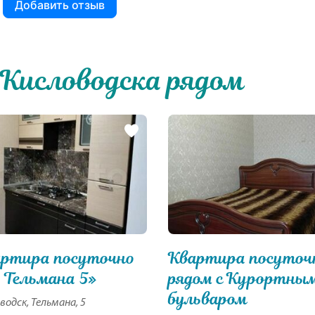
Добавить отзыв
Кисловодска рядом
ртира посуточно
Квартира посуточ
 Тельмана 5»
рядом с Курортны
бульваром
водск, Тельмана, 5