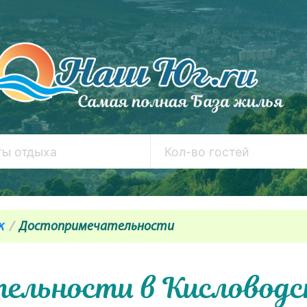
к
Достопримечательности
ельности в Кисловодс