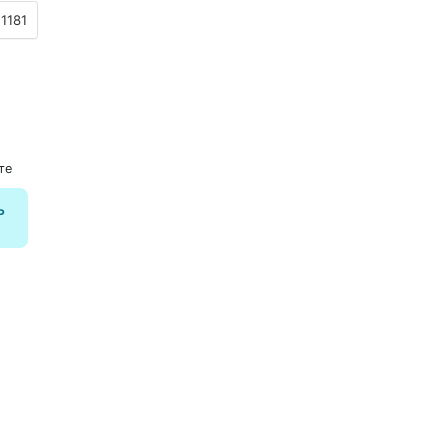
1181
те
ь