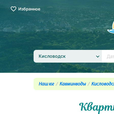
Избранное
Кисловодск
Наш юг
Кавминводы
Кисловодс
Кварт