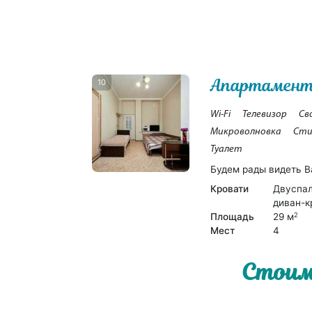
Апартаменты
10
Wi-Fi
Телевизор
Св
Микроволновка
Сти
Туалет
Будем рады видеть В
Кровати
Двуспал
диван-к
Площадь
29 м
2
Мест
4
Стоим