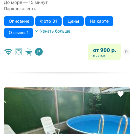
До моря — 15 минут
Парковка: есть
Описание
Фото 31
Цены
На карте
Узнать больше
Отзывы 1
от 900 р.
в сутки