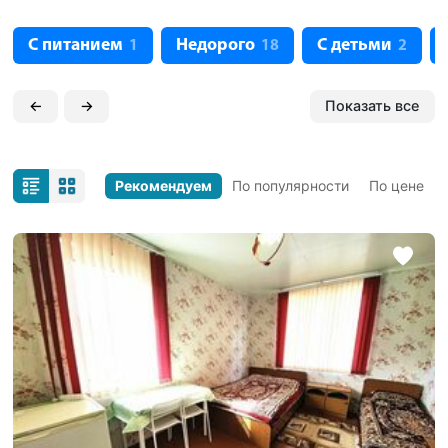
С питанием
Недорого
С детьми
1
18
2
←
→
Показать все
Рекомендуем
По популярности
По цене