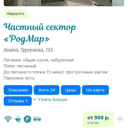
Недорого
Частный сектор
«РодМар»
Анапа, Тургенева, 155
Питание: общая кухня, чебуречная
Пляж: песчаный
До песчаного пляжа 15 минут прогулочным шагом
Парковка: есть
Описание
Фото 24
Цены
На карте
Узнать больше
Отзывы 1
от 900 р.
в сутки