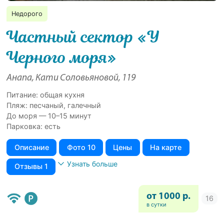
Недорого
Частный сектор «У
Черного моря»
Анапа, Кати Соловьяновой, 119
Питание: общая кухня
Пляж: песчаный, галечный
До моря — 10–15 минут
Парковка: есть
Описание
Фото 10
Цены
На карте
Узнать больше
Отзывы 1
от 1000 р.
в сутки