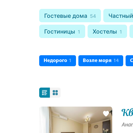
Гостевые дома
Частный
54
Гостиницы
Хостелы
1
1
Недорого
Возле моря
С
1
14
Кв
Анап