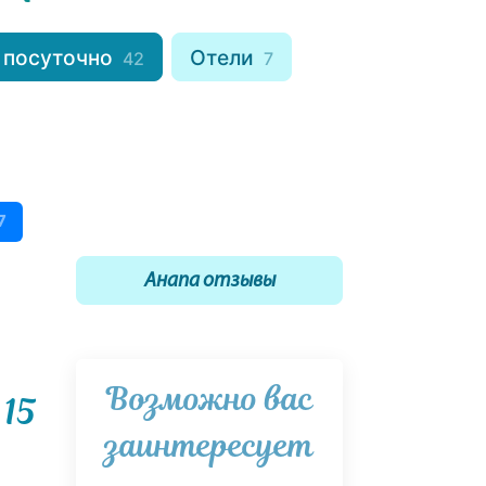
 посуточно
Отели
42
7
7
Анапа отзывы
Возможно вас
15
заинтересует