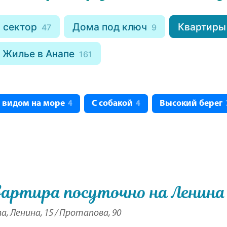
 сектор
Дома под ключ
Квартиры
47
9
Жилье в Анапе
161
 видом на море
С собакой
Высокий берег
4
4
артира посуточно на Ленина 
а, Ленина, 15 / Протапова, 90