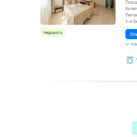
Площ
Коли
Пита
1-я б
Недорого
Оп
Уз