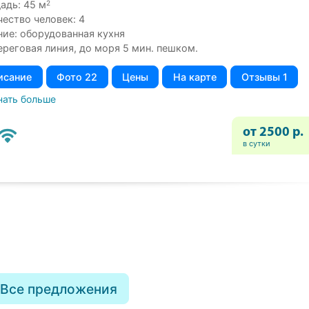
2
адь: 45 м
чество человек: 4
ние: оборудованная кухня
ереговая линия, до моря 5 мин. пешком.
исание
Фото 22
Цены
На карте
Отзывы 1
нать больше
от 2500 р.
в сутки
Все предложения