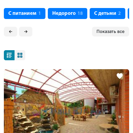
С питанием
Недорого
С детьми
1
18
2
←
→
Показать все