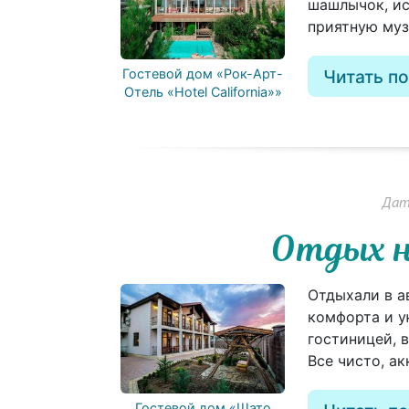
шашлычок, ис
приятную муз
Гостевой дом «Рок-Арт-
Читать п
Отель «Hotel California»»
Дата
Отдых н
Отдыхали в а
комфорта и у
гостиницей, 
Все чисто, ак
Гостевой дом «Шато