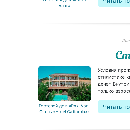
Читать п
Блан»
Дат
Ст
Условия прож
стилистике к
денег. Внутр
только взросл
Гостевой дом «Рок-Арт-
Читать п
Отель «Hotel California»»