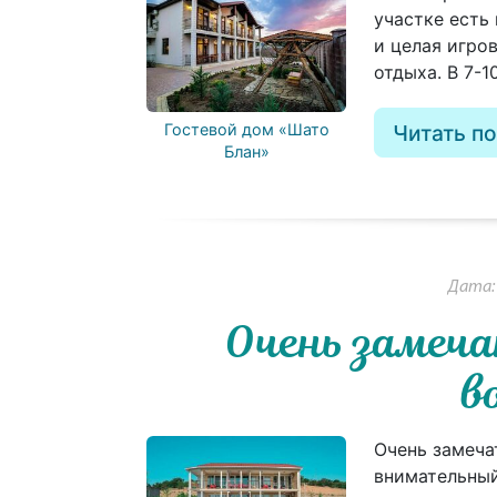
участке есть
и целая игров
отдыха. В 7-1
Гостевой дом «Шато
Читать п
Блан»
Дата: 
Очень замеча
в
Очень замеча
внимательный