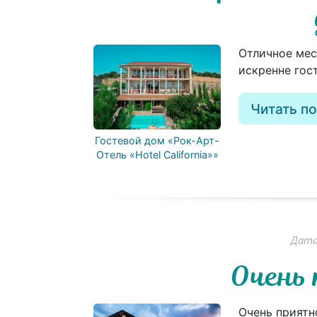
Отличное мес
искренне гос
Читать п
Гостевой дом «Рок-Арт-
Отель «Hotel California»»
Дата:
Очень
Очень приятн