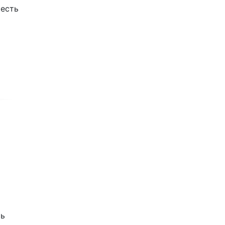
 есть
ть