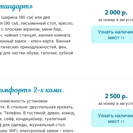
Стандарт»
2 000 р.
 (ширина 180 см) или две
за номер в август
 (90 см), письменный стол, кресло,
 с плоским экраном, мини-бар,
Узнать наличи
н, чайная станция, ванная комната
мест
ронный замок – ключ-карта. Ванная
етических принадлежностей, фен,
 для чистки обуви, тапочки, зубной
Комфорт» 2-х комн.
2 500 р.
 возможность установки
за номер в август
та. В спальне: двуспальная кровать,
. Телефон. В гостиной: диван, комод,
Узнать наличи
м, сейф, кондиционер, туалетный
мест
аф для одежды, журнальный стол.
ем. WiFi, электронный замок – ключ-