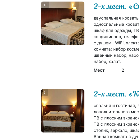
2-х мест. «
11
двуспальная кровать
односпальные кровати
шкаф для одежды, ТВ
кондиционер, телефо
с душем, WiFi, элект
комната: набор косм
швейный набор, набор
набор, халат.
Мест
2
2-х мест. «
5
спальня и гостиная,
дополнительного мес
ТВ с плоским экраном
ТВ с плоским экрано
столик, зеркало, шк
Ванная комната с душ