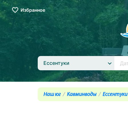
Избранное
Ессентуки
Наш юг
Кавминводы
Ессентуки