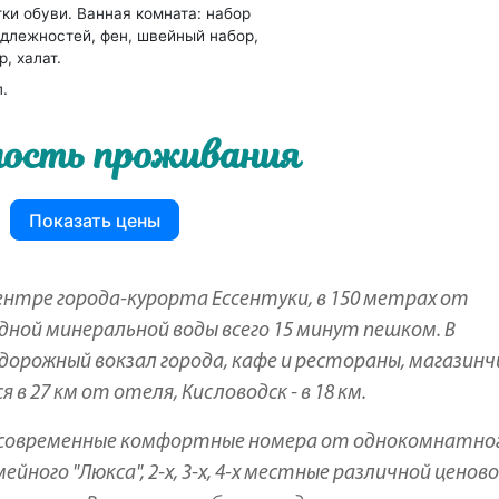
тки обуви. Ванная комната: набор
длежностей, фен, швейный набор,
, халат.
п.
ость проживания
Показать цены
ентре города-курорта Ессентуки, в 150 метрах от
дной минеральной воды всего 15 минут пешком. В
орожный вокзал города, кафе и рестораны, магазинч
 27 км от отеля, Кисловодск - в 18 км.
 современные комфортные номера от однокомнатно
ного "Люкса", 2-х, 3-х, 4-х местные различной ценов