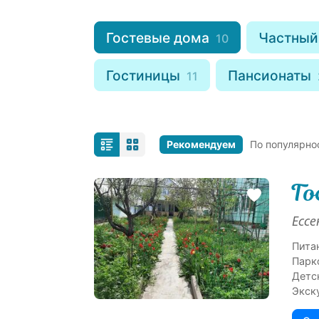
Гостевые дома
Частный
10
Гостиницы
Пансионаты
11
Рекомендуем
По популярно
Го
Ессе
Пита
Парк
Детс
Экск