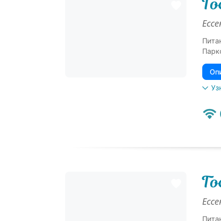
Го
Ессе
Пита
Парк
Оп
Уз
Го
Ессе
Пита