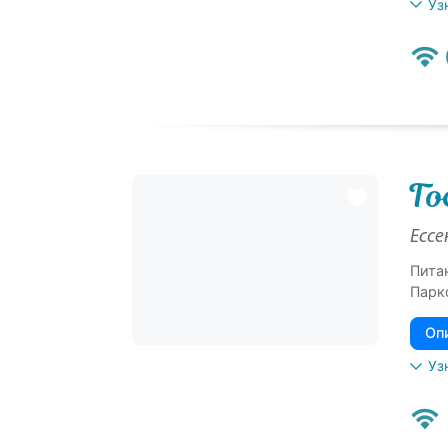
Уз
Го
Ессе
Пита
Парк
Оп
Уз