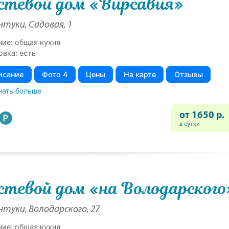
стевой дом «Вирсавия»
нтуки, Садовая, 1
ние: общая кухня
овка: есть
исание
Фото 4
Цены
На карте
Отзывы
нать больше
от 1650 р.
в сутки
стевой дом «на Володарского
нтуки, Володарского, 27
ние: общая кухня