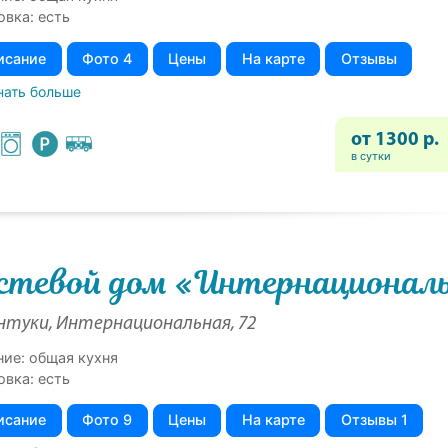
овка: есть
исание
Фото 4
Цены
На карте
Отзывы
нать больше
от 1300 р.
в сутки
стевой дом «Интернационал
нтуки, Интернациональная, 72
ние: общая кухня
овка: есть
исание
Фото 9
Цены
На карте
Отзывы 1