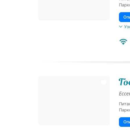
Парк
Оп
Уз
Го
Ессе
Пита
Парк
Оп