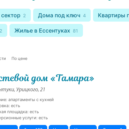
 сектор
Дома под ключ
Квартиры 
2
4
Жилье в Ессентуках
2
81
сти
По цене
стевой дом «Тамара»
нтуки, Урицкого, 21
ние: апартаменты с кухней
овка: есть
кая площадка: есть
урсионные услуги: есть