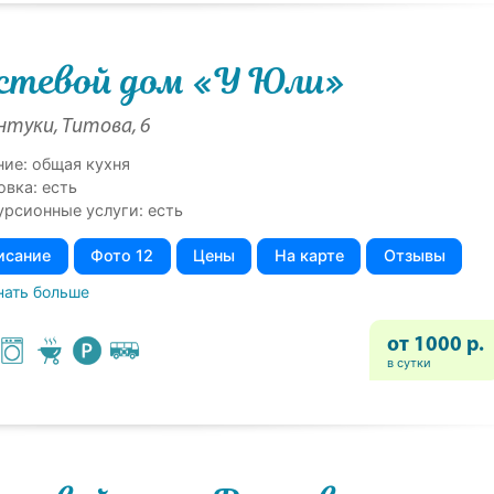
стевой дом «У Юли»
нтуки, Титова, 6
ние: общая кухня
овка: есть
урсионные услуги: есть
исание
Фото 12
Цены
На карте
Отзывы
нать больше
от 1000 р.
в сутки