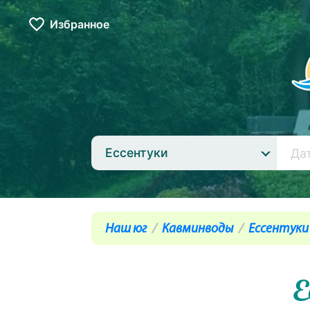
Избранное
Ессентуки
Наш юг
Кавминводы
Ессентуки
Е