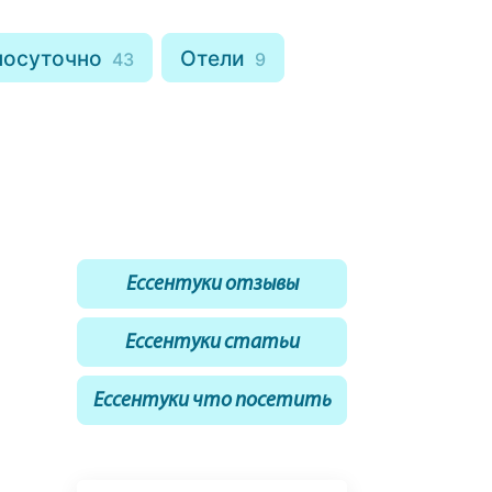
посуточно
Отели
43
9
Ессентуки отзывы
Ессентуки статьи
Ессентуки что посетить