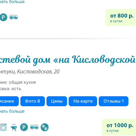
нать больше
от 800 р.
в сутки
стевой дом «на Кисловодско
нтуки, Кисловодская, 20
ние: общая кухня
овка: есть
исание
Фото 8
Цены
На карте
Отзывы 1
нать больше
от 1000 р.
в сутки