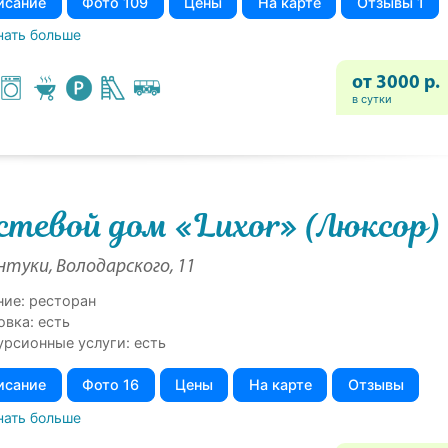
исание
Фото 109
Цены
На карте
Отзывы 1
нать больше
от 3000 р.
в сутки
стевой дом «Luxor» (Люксор)
нтуки, Володарского, 11
ние: ресторан
овка: есть
урсионные услуги: есть
исание
Фото 16
Цены
На карте
Отзывы
нать больше