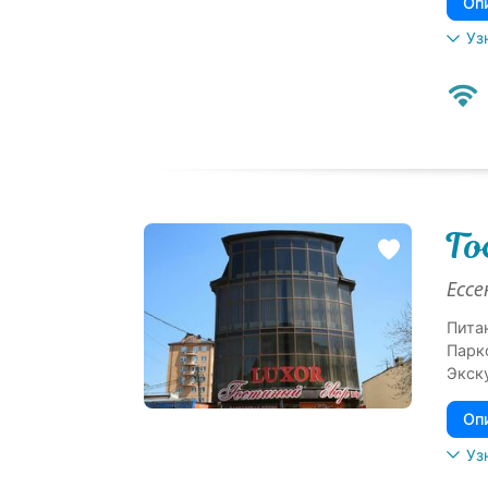
Оп
Уз
Го
Ессе
Пита
Парк
Экск
Оп
Уз