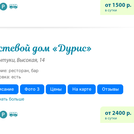
от 1500 р.
в сутки
стевой дом «Дурис»
нтуки, Высокая, 14
ние: ресторан, бар
овка: есть
исание
Фото 3
Цены
На карте
Отзывы
нать больше
от 2400 р.
в сутки