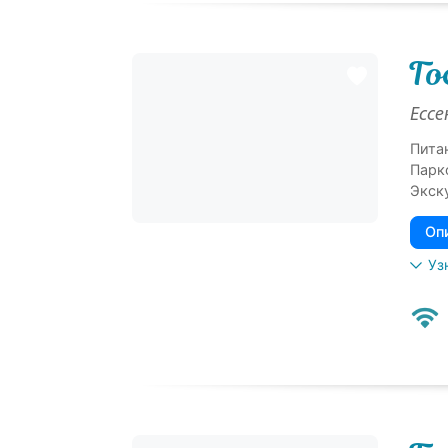
Го
Ессе
Пита
Парк
Экск
Оп
Уз