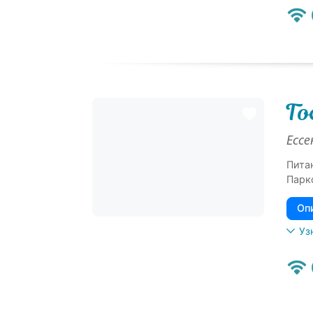
Го
Ессе
Пита
Парк
Оп
Уз