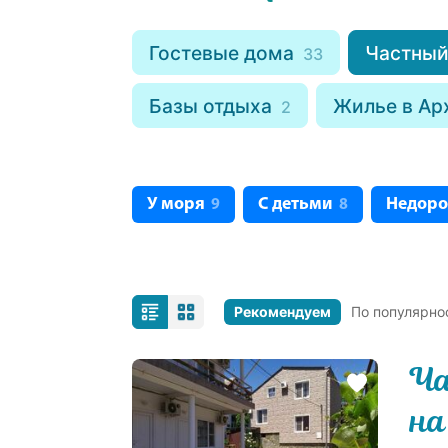
Гостевые дома
Частный
33
Базы отдыха
Жилье в Ар
2
У моря
С детьми
Недоро
9
8
Рекомендуем
По популярно
Ча
на