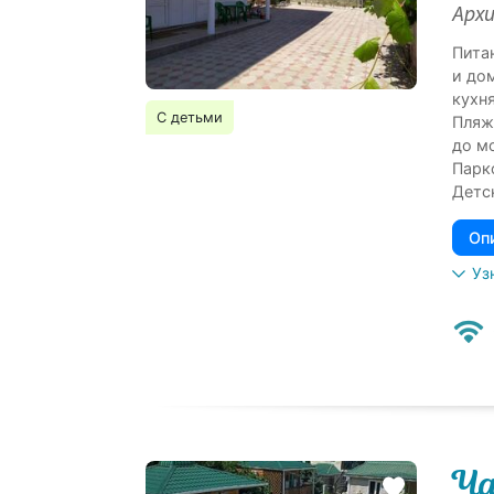
Архи
Пита
и до
кухня
С детьми
Пляж
до м
Парк
Детс
Оп
Уз
Ча