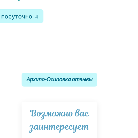
 посуточно
4
Архипо-Осиповка отзывы
Возможно вас
заинтересует