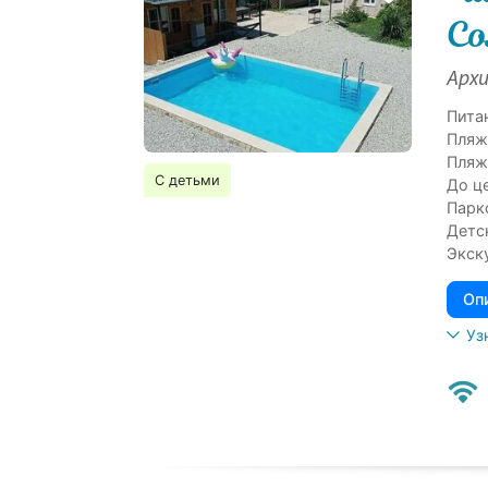
Со
Архи
Пита
Пляж
Пляж
С детьми
До ц
Парк
Детс
Экск
Оп
Уз