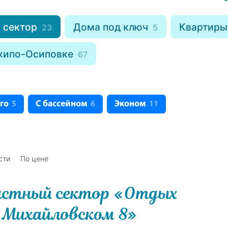
 сектор
Дома под ключ
Квартиры
23
5
хипо-Осиповке
67
го
С бассейном
Эконом
5
6
11
сти
По цене
стный сектор «Отдых
 Михайловском 8»