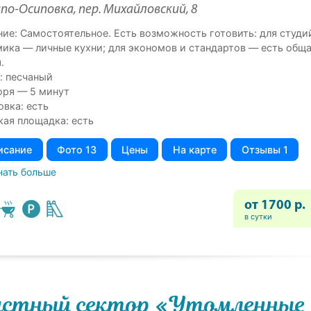
по-Осиповка, пер. Михайловский, 8
ние: Самостоятельное. Есть возможность готовить: для студи
мика — личные кухни; для экономов и стандартов — есть общ
.
: песчаный
оря — 5 минут
овка: есть
кая площадка: есть
исание
Фото 13
Цены
На карте
Отзывы 1
нать больше
от 1700 р.
в сутки
стный сектор «Утомленные