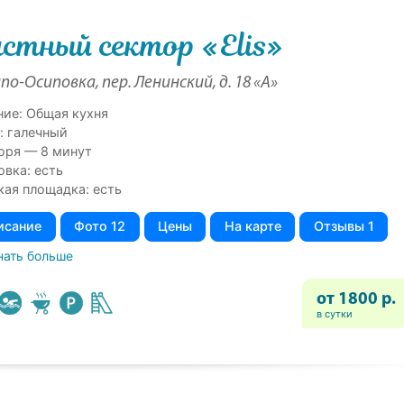
стный сектор «Elis»
по-Осиповка, пер. Ленинский, д. 18 «А»
ние: Общая кухня
: галечный
оря — 8 минут
овка: есть
кая площадка: есть
исание
Фото 12
Цены
На карте
Отзывы 1
нать больше
от 1800 р.
в сутки