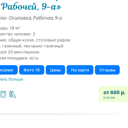
 Рабочей, 9-а»
по- Осиповка, Рабочая, 9-а
2
адь: 18 м
чество человек: 3
ние: общая кухня, столовые рядом
: галечный, песчанно-галечный
оря 20 мин пешком
кая площадка: есть
исание
Фото 16
Цены
На карте
Отзывы
нать больше
от 600 р.
в сутки