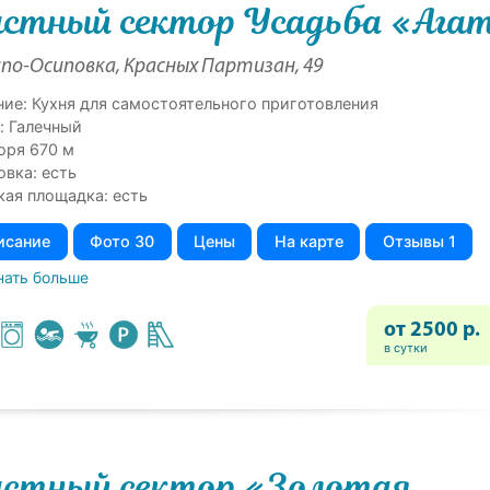
стный сектор Усадьба «Ага
по-Осиповка, Красных Партизан, 49
ние: Кухня для самостоятельного приготовления
: Галечный
оря 670 м
овка: есть
кая площадка: есть
исание
Фото 30
Цены
На карте
Отзывы 1
нать больше
от 2500 р.
в сутки
стный сектор «Золотая