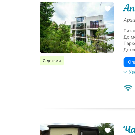
Ап
Архи
Пита
До м
Парк
Детс
С детьми
Оп
Уз
Ча