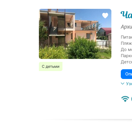
Ча
Архи
Пита
Пляж
До м
Парк
Детс
С детьми
Оп
Уз