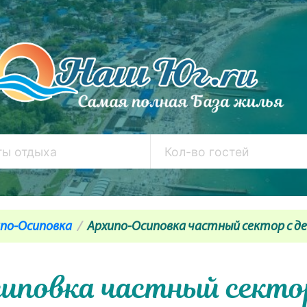
по-Осиповка
Архипо-Осиповка частный сектор с 
иповка частный секто