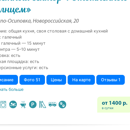
лнцем»
по-Осиповка, Новороссийская, 20
ние: общая кухня, своя столовая с домашней кухней
: галечный
 галечный — 15 минут
ентра — 5–10 минут
овка: есть
кая площадка: есть
урсионные услуги: есть
исание
Фото 51
Цены
На карте
Отзывы 1
нать больше
от 1400 р.
в сутки