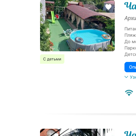
Ча
Архи
Пита
Пляж
До м
Парк
Детс
С детьми
Оп
Уз
Ча