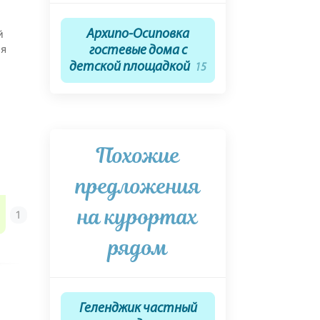
й
Архипо-Осиповка
ая
гостевые дома с
детской площадкой
15
Похожие
предложения
на курортах
рядом
Геленджик частный