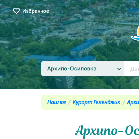
Избранное
Архипо-Осиповка
Наш юг
Курорт Геленджик
Архи
Архипо-Ос