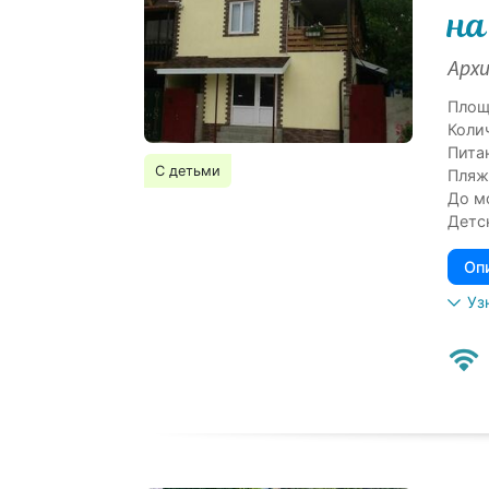
на
Архи
Площ
Коли
Пита
С детьми
Пляж
До м
Детс
Оп
Уз