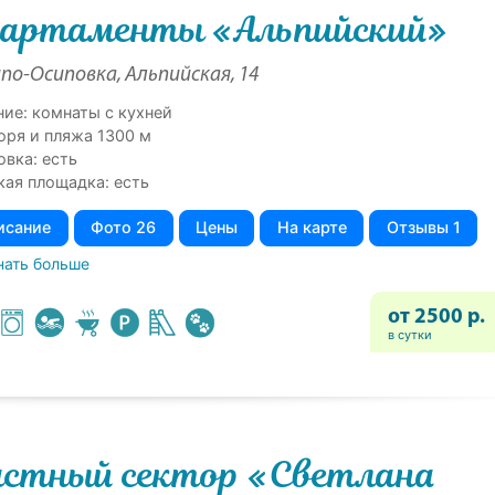
артаменты «Альпийский»
по-Осиповка, Альпийская, 14
ние: комнаты с кухней
оря и пляжа 1300 м
овка: есть
кая площадка: есть
исание
Фото 26
Цены
На карте
Отзывы 1
нать больше
от 2500 р.
в сутки
стный сектор «Светлана