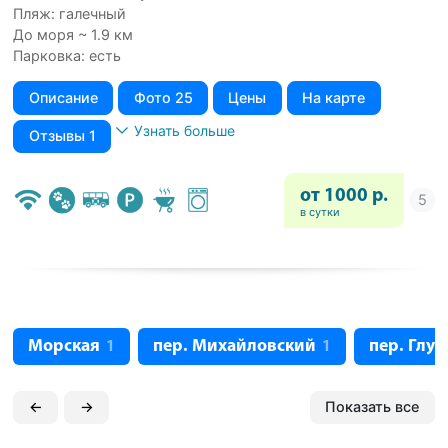
Пляж: галечный
До моря ~ 1.9 км
Парковка: есть
Описание
Фото 25
Цены
На карте
Узнать больше
Отзывы 1
от 1000 р.
в сутки
Морская
пер. Михайловский
пер. Глух
1
1
←
→
Показать все