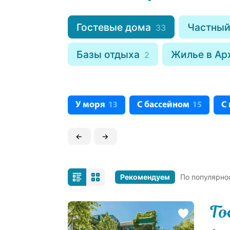
Гостевые дома
Частный
33
Базы отдыха
Жилье в Ар
2
У моря
С бассейном
С
13
15
←
→
Рекомендуем
По популярно
Го