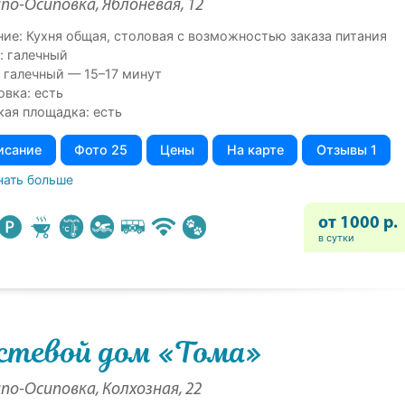
по-Осиповка, Яблоневая, 12
ние: Кухня общая, столовая с возможностью заказа питания
: галечный
 галечный — 15–17 минут
овка: есть
кая площадка: есть
исание
Фото 25
Цены
На карте
Отзывы 1
нать больше
от 1000 р.
в сутки
стевой дом «Тома»
по-Осиповка, Колхозная, 22