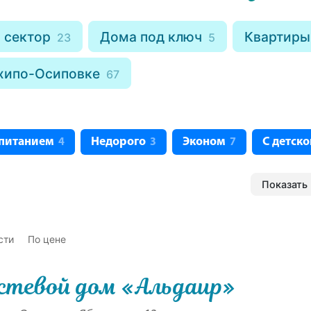
 сектор
Дома под ключ
Квартиры
23
5
хипо-Осиповке
67
 питанием
Недорого
Эконом
С детск
4
3
7
Показать 
сти
По цене
стевой дом «Альдаир»