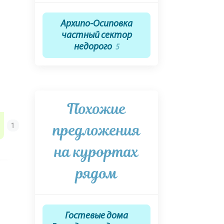
Архипо-Осиповка
частный сектор
недорого
5
Похожие
предложения
на курортах
рядом
Гостевые дома