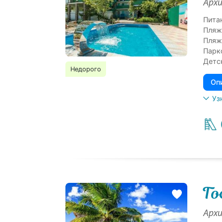
Архи
Пита
Пляж
Пляж
Парк
Детс
Недорого
Оп
Уз
Го
Архи