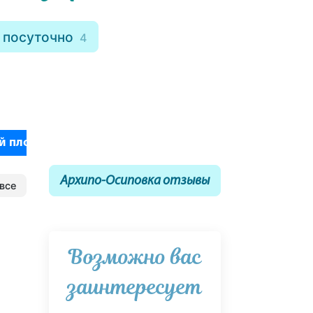
 посуточно
4
ой площадкой
15
Архипо-Осиповка отзывы
все
Возможно вас
заинтересует