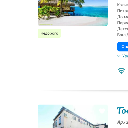
Коли
Пита
До м
Парк
Детс
Недорого
Баня/
Оп
Уз
Го
Архи