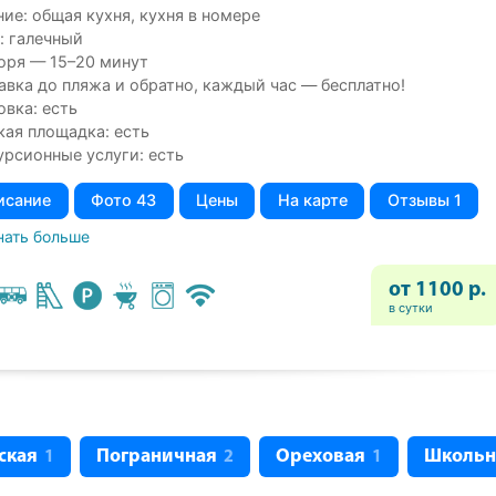
ие: общая кухня, кухня в номере
: галечный
оря — 15–20 минут
авка до пляжа и обратно, каждый час — бесплатно!
овка: есть
кая площадка: есть
урсионные услуги: есть
исание
Фото 43
Цены
На карте
Отзывы 1
нать больше
от 1100 р.
в сутки
ская
Пограничная
Ореховая
Школьн
1
2
1