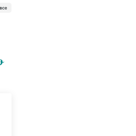
все
о