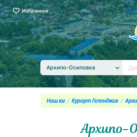
Избранное
Архипо-Осиповка
Наш юг
Курорт Геленджик
Архи
Архипо-О