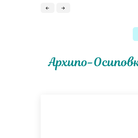
←
→
Архипо-Осиповк