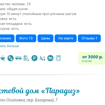
чество человек: 25
ние: общая кухня
оря 15 минут спокойным прогулочным шагом
овка: есть
кая площадка: есть
сауна: есть
исание
Фото 13
Цены
На карте
Отзывы 1
нать больше
от 3000 р.
в сутки
стевой дом «Парадиз»
по-Осиповка, пер. Базарный, 7