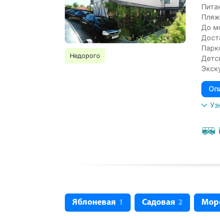
Питан
Пляж
До м
Дост
Парк
Недорого
Детс
Экск
Оп
Уз
Яблоневая
Садовая
Мор
1
2