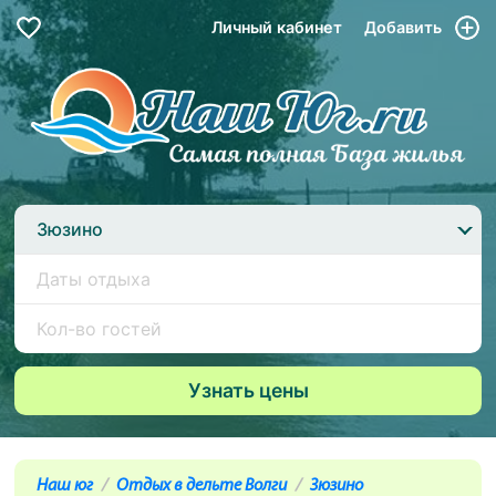
Личный кабинет
Добавить
Зюзино
Наш юг
Отдых в дельте Волги
Зюзино