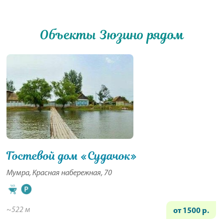
Объекты Зюзино рядом
Гостевой дом «Судачок»
Мумра, Красная набережная, 70
~522 м
от 1500 р.