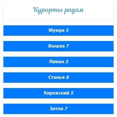
Курорты рядом
Мумра
5
Вышка
7
Лиман
5
Станья
8
Кировский
5
Затон
7