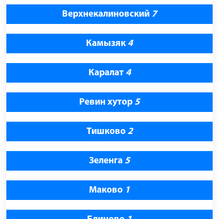
Верхнекалиновский
7
Камызяк
4
Каралат
4
Ревин хутор
5
Тишково
2
Зеленга
5
Маково
1