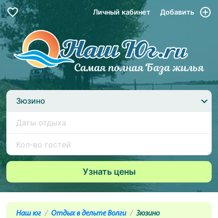
Личный кабинет
Добавить
Зюзино
Наш юг
Отдых в дельте Волги
Зюзино