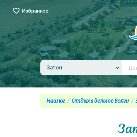
Избранное
Затон
Наш юг
Отдых в дельте Волги
За