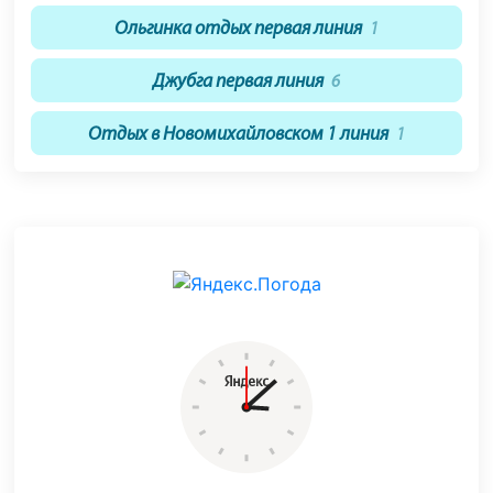
Ольгинка отдых первая линия
1
Джубга первая линия
6
Отдых в Новомихайловском 1 линия
1