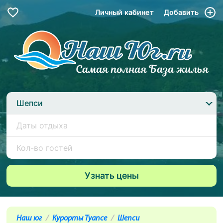
Личный кабинет
Добавить
Шепси
Наш юг
Курорты Туапсе
Шепси