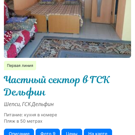
Первая линия
Частный сектор в ГСК
Дельфин
Шепси, ГСК Дельфин
Питание: кухня в номере
Пляж в 50 метрах
Описание
Фото 9
Цены
На карте