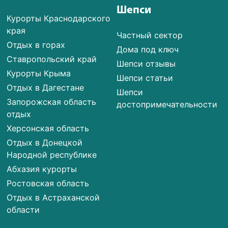
Шепси
Курорты Краснодарского
края
Частный сектор
Отдых в горах
Дома под ключ
Ставропольский край
Шепси отзывы
Курорты Крыма
Шепси статьи
Отдых в Дагестане
Шепси
Запорожская область
достопримечательности
отдых
Херсонская область
Отдых в Донецкой
Народной республике
Абхазия курорты
Ростовская область
Отдых в Астраханской
области