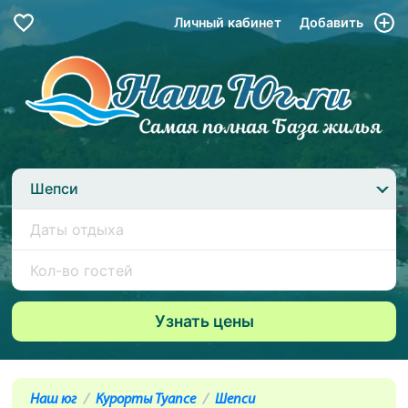
Личный кабинет
Добавить
Шепси
Наш юг
Курорты Туапсе
Шепси