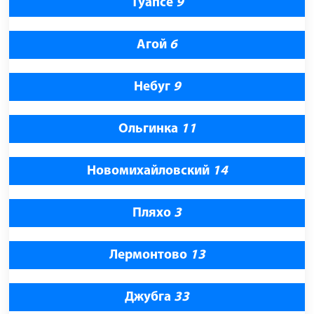
Туапсе
9
Агой
6
Небуг
9
Ольгинка
11
Новомихайловский
14
Пляхо
3
Лермонтово
13
Джубга
33