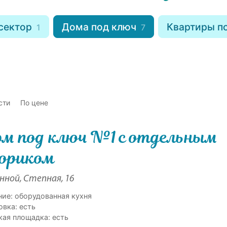
сектор
Дома под ключ
Квартиры п
1
7
сти
По цене
м под ключ №1 с отдельным
ориком
енной, Степная, 16
ние: оборудованная кухня
овка: есть
кая площадка: есть