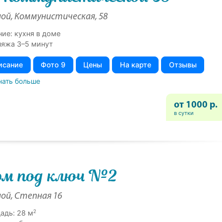
ой, Коммунистическая, 58
ние: кухня в доме
ляжа 3–5 минут
исание
Фото 9
Цены
На карте
Отзывы
нать больше
от 1000 р.
в сутки
м под ключ №2
ой, Степная 16
2
адь: 28 м