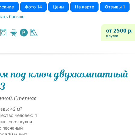
исание
Фото 14
Цены
На карте
Отзывы 1
нать больше
от 2500 р.
в сутки
м под ключ двухкомнатный
3
енной, Степная
2
адь: 42 м
чество человек: 4
ие: своя кухня
: песчаный
оря 10 минут