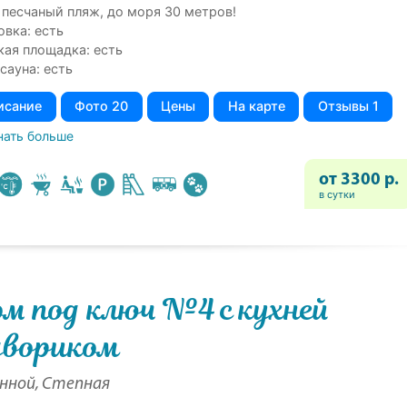
 песчаный пляж, до моря 30 метров!
овка: есть
кая площадка: есть
сауна: есть
исание
Фото 20
Цены
На карте
Отзывы 1
нать больше
от 3300 р.
в сутки
м под ключ №4 с кухней
двориком
енной, Степная