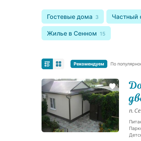
Гостевые дома
Частный 
3
Жилье в Сенном
15
Рекомендуем
По популярно
До
дв
п. С
Пита
Парк
Детс