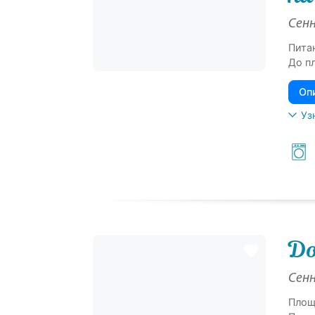
Сенн
Пита
До п
Оп
Уз
До
Сенн
Площ