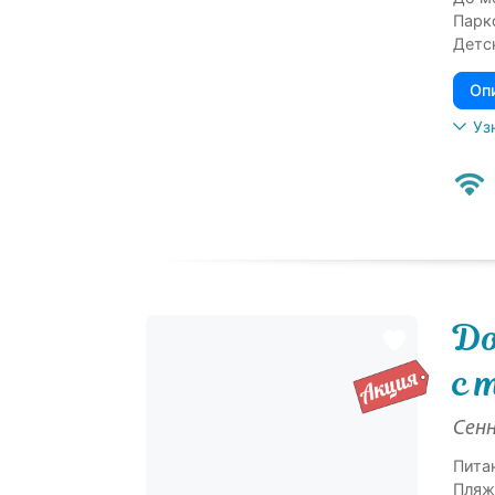
Парк
Детс
Оп
Уз
До
с 
Сенн
Пита
Пляж