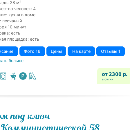
2
адь: 28 м
чество человек: 4
ние: кухня в доме
: песчаный
оря 10 минут
овка: есть
кая площадка: есть
исание
Фото 16
Цены
На карте
Отзывы 1
нать больше
от 2300 р.
в сутки
м под ключ
 Коммунистической 58