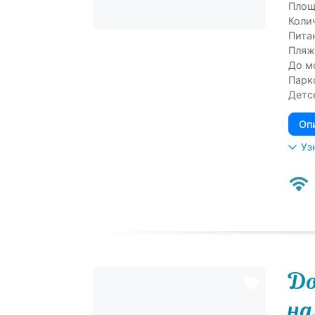
Площ
Коли
Пита
Пляж
До м
Парк
Детс
Оп
Уз
До
на