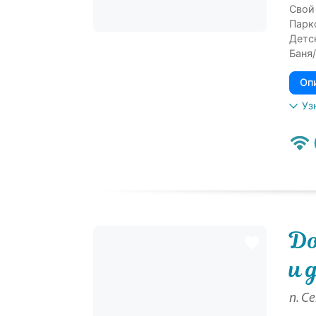
Свой
Парк
Детс
Баня/
Оп
Уз
До
и 
п. С