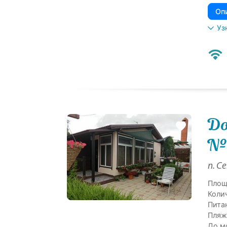
Оп
Уз
До
№
п. С
Площ
Коли
Питан
Пляж
До м