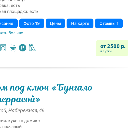
овка: есть
кая площадка: есть
исание
Фото 19
Цены
На карте
Отзывы 1
нать больше
от 2500 р.
в сутки
м под ключ «Бунгало
террасой»
ой, Набережная, 46
ние: кухня в домике
: песчаный