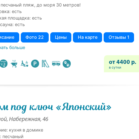
 песчаный пляж, до моря 30 метров!
овка: есть
кая площадка: есть
сауна: есть
исание
Фото 22
Цены
На карте
Отзывы 1
нать больше
от 4400 р.
в сутки
м под ключ «Японский»
ой, Набережная, 46
ние: кухня в домике
: песчаный