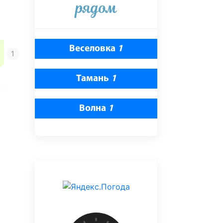
рядом
Веселовка
1
Тамань
1
Волна
1