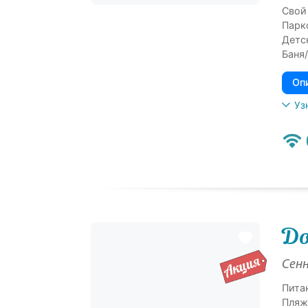
Свой
Парк
Детс
Баня/
Оп
Уз
До
Сенн
Пита
Пляж