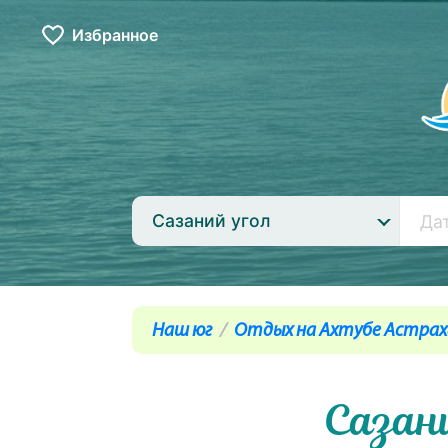
Избранное
Сазаний угол
Наш юг
Отдых на Ахтубе Астрах
Сазан