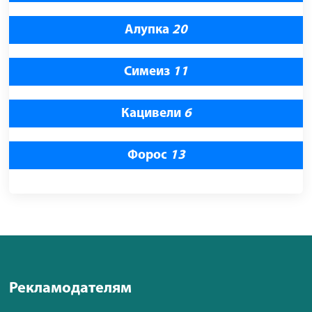
Алупка
20
Симеиз
11
Кацивели
6
Форос
13
Рекламодателям