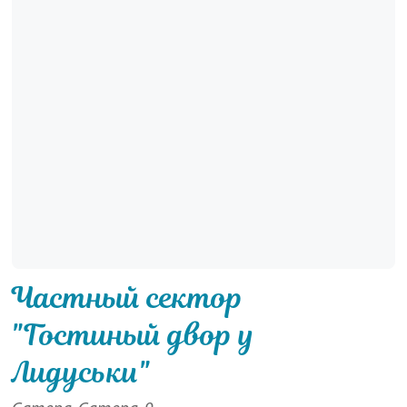
Частный сектор
"Гостиный двор у
Лидуськи"