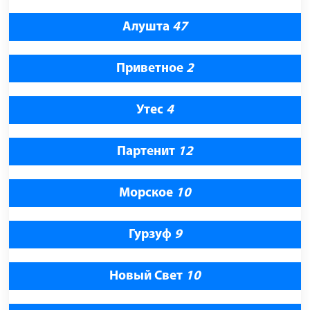
Алушта
47
Приветное
2
Утес
4
Партенит
12
Морское
10
Гурзуф
9
Новый Свет
10