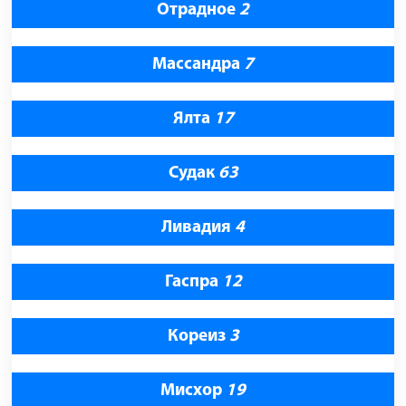
Отрадное
2
Массандра
7
Ялта
17
Судак
63
Ливадия
4
Гаспра
12
Кореиз
3
Мисхор
19