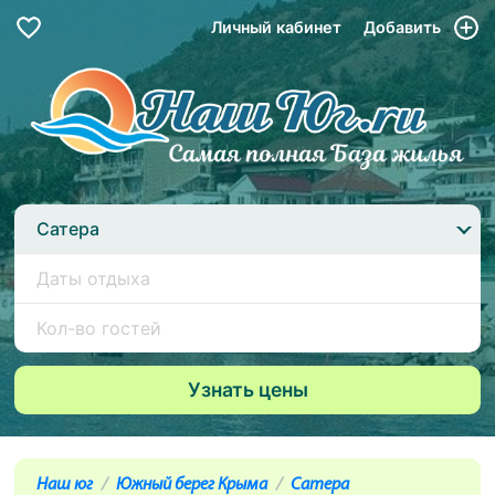
Личный кабинет
Добавить
Сатера
Наш юг
Южный берег Крыма
Сатера