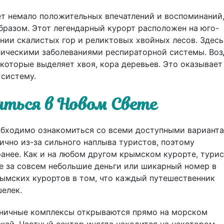
т немало положительных впечатлений и воспоминаний
бразом. Этот легендарный курорт расположен на юго-
ии скалистых гор и реликтовых хвойных лесов. Здесь
ническими заболеваниями респираторной системы. Воз
которые выделяет хвоя, кора деревьев. Это оказывает
 систему.
литься в Новом Свете
обходимо ознакомиться со всеми доступными варианта
ично из-за сильного наплыва туристов, поэтому
анее. Как и на любом другом крымском курорте, тури
ре за совсем небольшие деньги или шикарный номер в
ымских курортов в том, что каждый путешественник
шелек.
иничные комплексы открываются прямо на морском
жей. Частный сектор иногда находится на некотором