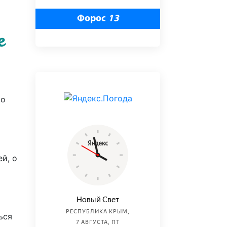
Форос
13
е
то
й, о
ься