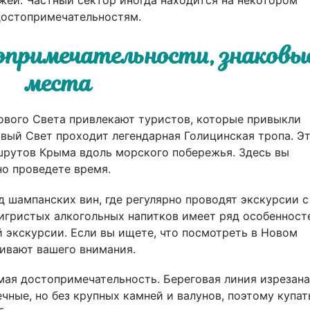
 достопримечательностям.
топримечательности, знаковы
места
вого Света привлекают туристов, которые привыкли
овый Свет проходит легендарная Голицинская тропа. Э
шрутов Крыма вдоль морского побережья. Здесь вы
но проведете время.
 шампанских вин, где регулярно проводят экскурсии с
игристых алкогольных напитков имеет ряд особенносте
 экскурсии. Если вы ищете, что посмотреть в Новом
живают вашего внимания.
имая достопримечательность. Береговая линия изрезана
ные, но без крупных камней и валунов, поэтому купат