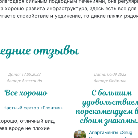
 благодаря сильным подводным течениями, она регуляр
ка хорошо развита инфраструктура, здесь есть все для
итаете спокойствие и уединение, то дикие пляжи рядо
едние отзывы
Дата: 17.09.2022
Дата: 06.09.2022
Автор: Александр
Автор: Людмила
Все хорошо
С большим
удовольствие
Частный сектор «Глонтия»
порекомендуем 
своим знаком
хорошо, отличный вид,
ева вроде не плохие
Апартаменты «Snug