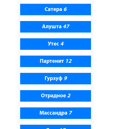
Сатера
6
Алушта
47
Утес
4
Партенит
12
Гурзуф
9
Отрадное
2
Массандра
7