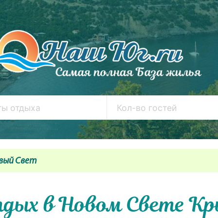
вый Свет
дых в Новом Свете К