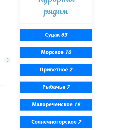
рядом
Судак
63
Морское
10
Приветное
2
Рыбачье
7
Малореченское
19
Солнечногорское
7