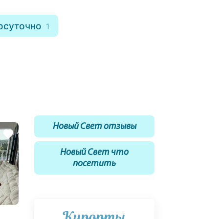
осуточно
1
Новый Свет отзывы
Новый Свет что
посетить
Курорты