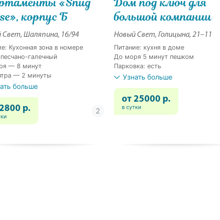
ртаменты «Snug
Дом под ключ для
se», корпус Б
большой компании
 Свет, Шаляпина, 16/94
Новый Свет, Голицына, 21–11
е: Кухонная зона в номере
Питание: кухня в доме
 песчано-галечный
До моря 5 минут пешком
ря — 8 минут
Парковка: есть
нтра — 2 минуты
Узнать больше
ать больше
от 25000 р.
в сутки
 2800 р.
тки