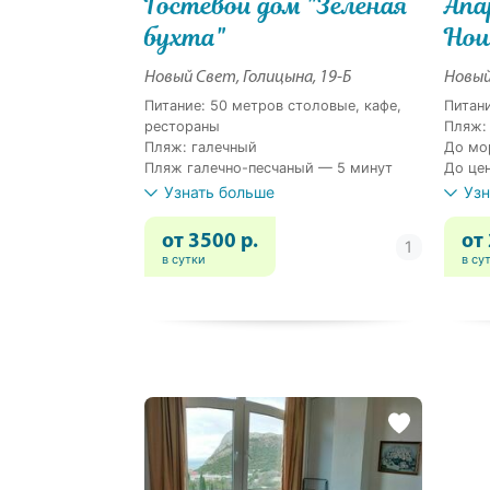
Гостевой дом "Зеленая
Апа
бухта"
Hou
Новый Свет, Голицына, 19-Б
Новый
Питание: 50 метров столовые, кафе,
Питани
рестораны
Пляж:
Пляж: галечный
До мо
Пляж галечно-песчаный — 5 минут
До це
Узнать больше
Узн
от 3500 р.
от
в сутки
в су