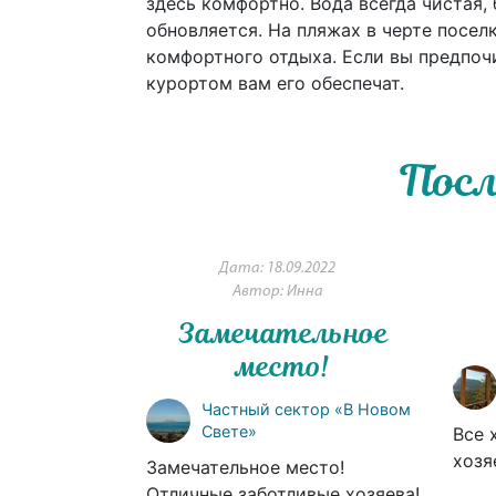
здесь комфортно. Вода всегда чистая,
обновляется. На пляжах в черте посел
комфортного отдыха. Если вы предпоч
курортом вам его обеспечат.
Посл
Дата: 18.09.2022
Автор: Инна
Замечательное
место!
Частный сектор «В Новом
Свете»
Все 
хозя
Замечательное место!
Отличные заботливые хозяева!