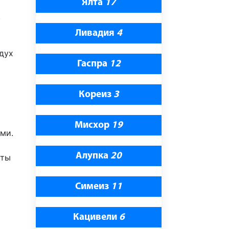
Ялта
17
,
Ливадия
4
дух
Гаспра
12
Кореиз
3
Мисхор
19
ми.
Алупка
20
сты
Симеиз
11
Кацивели
6