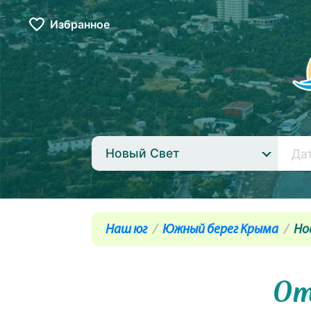
Избранное
Новый Свет
Наш юг
Южный берег Крыма
Но
От