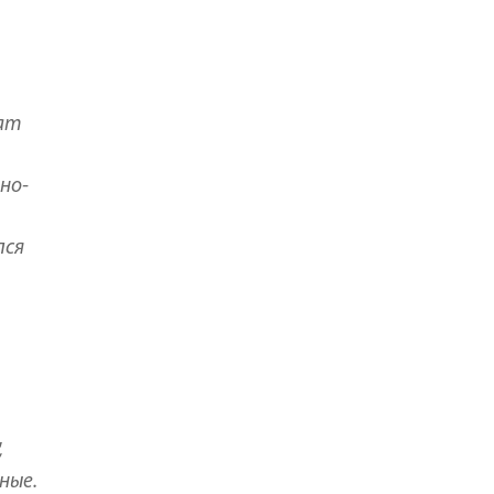
мат
но-
лся
,
ные.