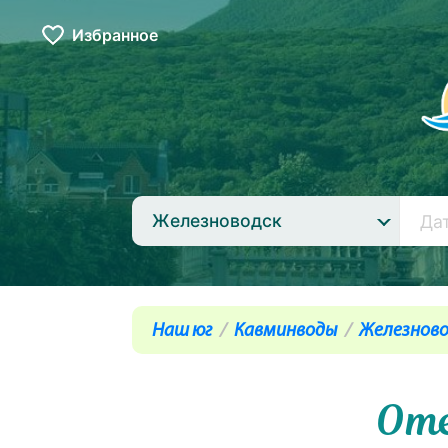
Избранное
Железноводск
Наш юг
Кавминводы
Железново
Оте