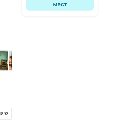
мест
1893