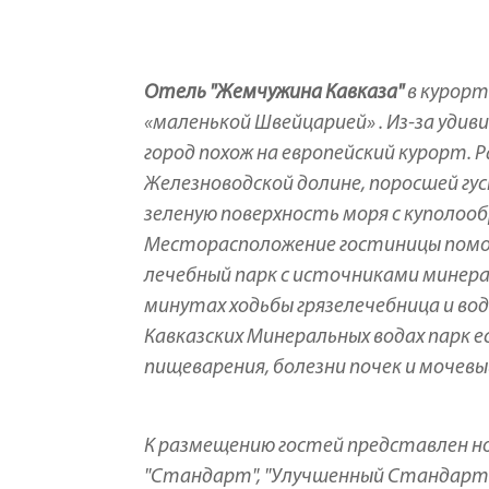
Отель "Жемчужина Кавказа"
в курорт
«маленькой Швейцарией» . Из-за уд
город похож на европейский курорт. 
Железноводской долине, поросшей 
зеленую поверхность моря с куполо
Месторасположение гостиницы помог
лечебный парк с источниками минераль
минутах ходьбы грязелечебница и вод
Кавказских Минеральных водах парк 
пищеварения, болезни почек и мочев
К размещению гостей представлен но
"Стандарт", "Улучшенный Стандарт", д