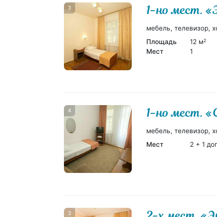
1-но мест. 
3
мебель, телевизор, х
Площадь
12 м
2
Мест
1
1-но мест. 
4
мебель, телевизор, х
Мест
2 + 1 до
2-х мест. «
3