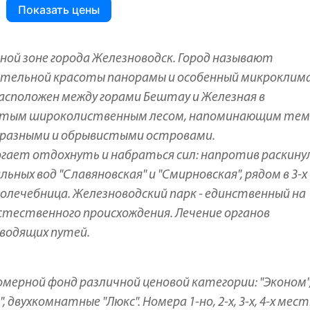
Показать цены
ной зоне города Железноводск. Город называют
ивительной красоты панорамы и особенный микрокли
Расположен между горами Бештау и Железная в
густым широколиственным лесом, напоминающим тем
образными и обрывистыми островами.
ает отдохнуть и набраться сил: напротив раскину
ных вод "Славяновская" и "Смирновская", рядом в 3-х
олечебница. Железноводский парк - единственный на
естественного происхождения. Лечение органов
ыводящих путей.
мерной фонд различной ценовой категории: "Эконом"
вухкомнатные "Люкс". Номера 1-но, 2-х, 3-х, 4-х мест