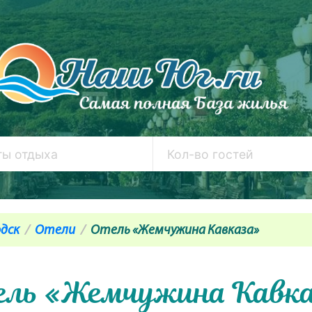
дск
Отели
Отель «Жемчужина Кавказа»
ль «Жемчужина Кавк