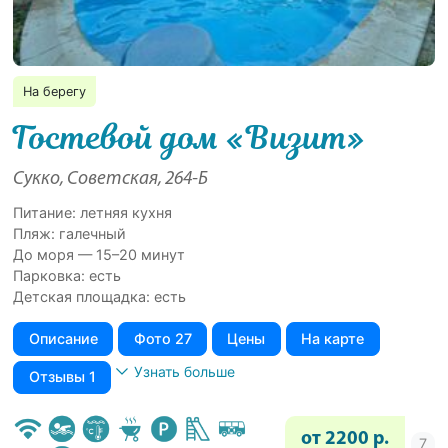
На берегу
Гостевой дом «Визит»
Сукко, Советская, 264-Б
Питание: летняя кухня
Пляж: галечный
До моря — 15–20 минут
Парковка: есть
Детская площадка: есть
Описание
Фото 27
Цены
На карте
Узнать больше
Отзывы 1
от 2200 р.