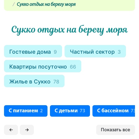
Сукко отдых на берегу моря
Сукко отдых на берегу моря
Гостевые дома
Частный сектор
9
3
Квартиры посуточно
66
Жилье в Сукко
78
С питанием
С детьми
С бассейном
2
73
73
←
→
Показать все