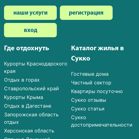
наши услуги
регистрация
вход
Где отдохнуть
Каталог жилья в
Сукко
Курорты Краснодарского
края
Гостевые дома
Отдых в горах
Частный сектор
Ставропольский край
Квартиры посуточно
Курорты Крыма
Сукко отзывы
Отдых в Дагестане
Сукко статьи
Запорожская область
Сукко
отдых
достопримечательности
Херсонская область