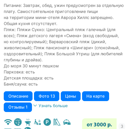
Питание: Завтрак, обед, ужин предусмотрен за отдельную
плату. Самостоятельное приготовление пищи
на территории мини-отеля Аврора Хиллс запрещено.
Общая кухня отсутствует.
Пляж: Пляжи Сукко: Центральный пляж галечный (для
всех); Пляж детского лагеря «Смена» (вход свободный,
но контролируемый); Варваровский пляж (дикий,
живописный); Пляж пансионата «Шингари» (спокойный,
оздоровительный); Пляж Большой Утриш (для любителей
глубины и драйва).
До моря 30 минут пешком
Парковка: есть
Детская площадка: есть
Баня/сауна: есть
Описание
Фото 13
Цены
На карте
Узнать больше
Отзывы 1
от 3000 р.