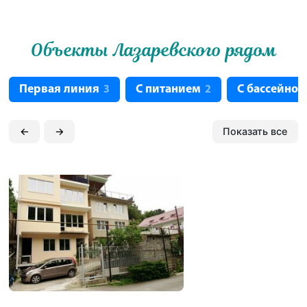
Объекты Лазаревского рядом
Первая линия
С питанием
С бассейно
3
2
←
→
Показать все