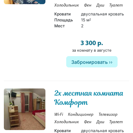
Холодильник
Фен
Душ
Туалет
Кровати
двуспальная кровать
Площадь
15 м
2
Мест
2
3 300 р.
за комнату в августе
Забронировать
2х местная комната
25
Комфорт
Wi-Fi
Кондиционер
Телевизор
Холодильник
Фен
Душ
Туалет
Кровати
двуспальная кровать