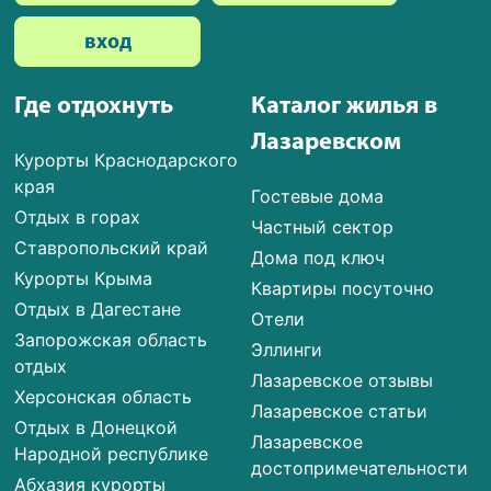
вход
Где отдохнуть
Каталог жилья в
Лазаревском
Курорты Краснодарского
края
Гостевые дома
Отдых в горах
Частный сектор
Ставропольский край
Дома под ключ
Курорты Крыма
Квартиры посуточно
Отдых в Дагестане
Отели
Запорожская область
Эллинги
отдых
Лазаревское отзывы
Херсонская область
Лазаревское статьи
Отдых в Донецкой
Лазаревское
Народной республике
достопримечательности
Абхазия курорты