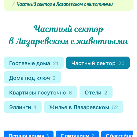
Частный сектор в Лазаревском с животными
Частный сектор
в Лазаревском с животными
Гостевые дома
Частный сектор
21
20
Дома под ключ
2
Квартиры посуточно
Отели
6
2
Эллинги
Жилье в Лазаревском
1
52
Первая линия
С питанием
С бассейно
3
2