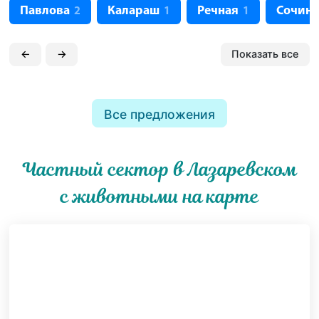
Павлова
Калараш
Речная
Сочинс
2
1
1
←
→
Показать все
Все предложения
Частный сектор в Лазаревском
с животными на карте