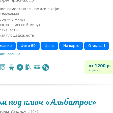
гуры, Красная, 55
ние: самостоятельное или в кафе
: песчаный
оря — 5 минут
ентра — менее 5 минут
овка: есть
кая площадка: есть
исание
Фото 59
Цены
На карте
Отзывы 1
нать больше
от 1200 р.
в сутки
м под ключ «Альбатрос»
гуры, Ленина, 125/2