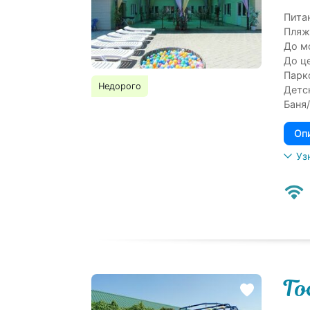
Пита
Пляж
До м
До ц
Парк
Недорого
Детс
Баня/
Оп
Уз
Го