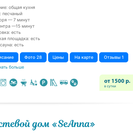
ние: общая кухня
: песчаный
оря — 7 минут
ентра —15 минут
овка: есть
кая площадка: есть
сауна: есть
исание
Фото 28
Цены
На карте
Отзывы 1
нать больше
от 1500 р.
в сутки
стевой дом «SeAnna»