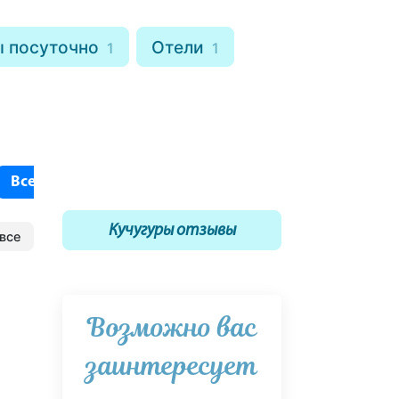
ы посуточно
Отели
1
1
Все включено
У моря
Недорого
1
24
10
Кучугуры отзывы
все
Возможно вас
заинтересует