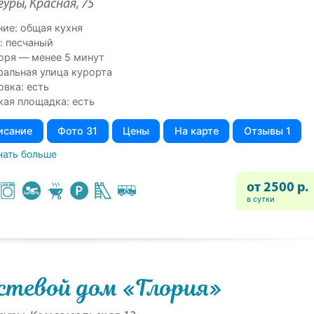
гуры, Красная, 75
ние: общая кухня
: песчаный
оря — менее 5 минут
ральная улица курорта
овка: есть
кая площадка: есть
исание
Фото 31
Цены
На карте
Отзывы 1
нать больше
от 2500 р.
в сутки
стевой дом «Глория»