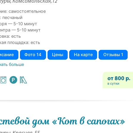
гуры, Комсомольская,12
ние: самостоятельное
: песчаный
оря — 5-10 минут
ентра — 5-10 минут
овка: есть
кая площадка: есть
исание
Фото 14
Цены
На карте
Отзывы 1
нать больше
от 800 р.
в сутки
стевой дом «Кот в сапогах»