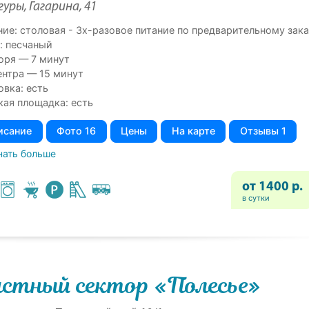
гуры, Гагарина, 41
ние: столовая - 3х-разовое питание по предварительному зака
: песчаный
оря — 7 минут
ентра — 15 минут
овка: есть
кая площадка: есть
исание
Фото 16
Цены
На карте
Отзывы 1
нать больше
от 1400 р.
в сутки
стный сектор «Полесье»