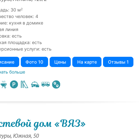
2
адь: 30 м
чество человек: 4
ние: кухня в домике
ая линия
овка: есть
кая площадка: есть
урсионные услуги: есть
исание
Фото 10
Цены
На карте
Отзывы 1
нать больше
стевой дом «ВЯЗ»
гуры, Южная, 50