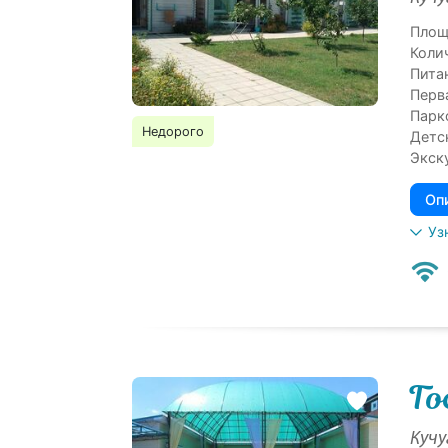
Площ
Коли
Пита
Перв
Парк
Недорого
Детс
Экск
Оп
Уз
Го
Кучу