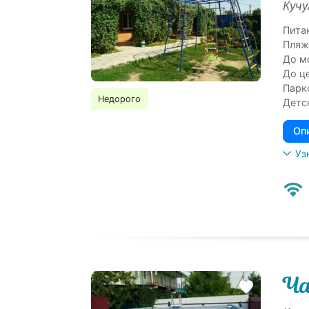
Кучу
Пита
Пляж
До м
До ц
Парк
Недорого
Детс
Оп
Уз
Ча