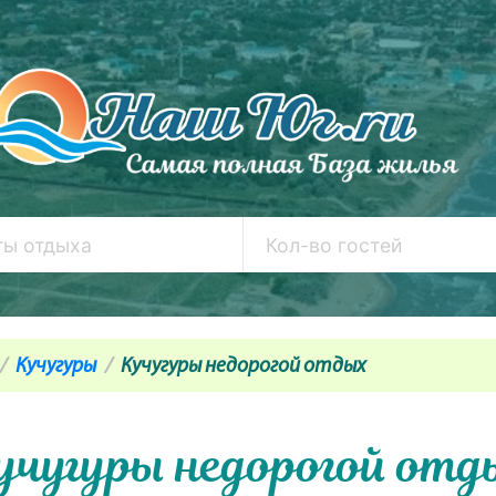
Кучугуры
Кучугуры недорогой отдых
учугуры недорогой отд