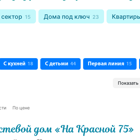
 сектор
Дома под ключ
Квартир
15
23
С кухней
С детьми
Первая линия
18
44
15
Показать 
сти
По цене
стевой дом «На Красной 75»