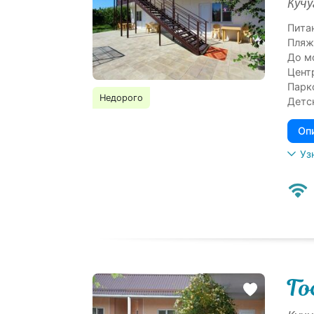
Кучу
Пита
Пляж
До м
Цент
Парк
Недорого
Детс
Оп
Уз
Го