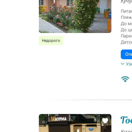
Кучу
Пита
Пляж
До м
До ц
Парк
Недорого
Детс
Оп
Уз
Го