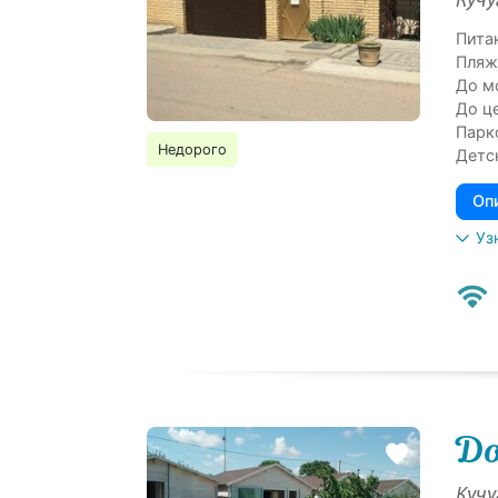
Кучу
Пита
Пляж
До м
До ц
Парк
Недорого
Детс
Оп
Уз
До
Кучу