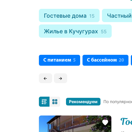
Гостевые дома
Частный
15
Жилье в Кучугурах
55
С питанием
С бассейном
5
20
←
→
Рекомендуем
По популярно
Го