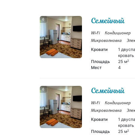
Семейный
6
Wi-Fi
Кондиционер
Микроволновка
Эле
Кровати
1 двусп
кровать
Площадь
25 м
2
Мест
4
Семейный
6
Wi-Fi
Кондиционер
Микроволновка
Эле
Кровати
1 двусп
кровать
Площадь
25 м
2