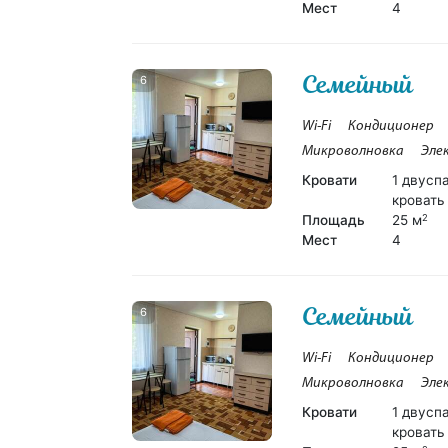
Мест
4
Семейный
6
Wi-Fi
Кондиционер
Микроволновка
Эле
Кровати
1 двусп
кровать
Площадь
25 м
2
Мест
4
Семейный
6
Wi-Fi
Кондиционер
Микроволновка
Эле
Кровати
1 двусп
кровать