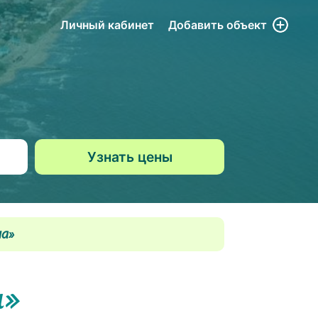
Личный кабинет
Добавить
объект
на»
а»