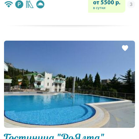
от 5500 р.
в сутки
Гостиница "РоЯлта"