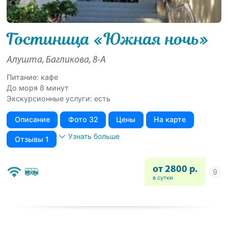
Гостиница «Южная ночь»
Алушта, Багликова, 8-А
Питание: кафе
До моря 8 минут
Экскурсионные услуги: есть
Описание
Фото 32
Цены
На карте
Узнать больше
Отзывы 1
от 2800 р.
в сутки