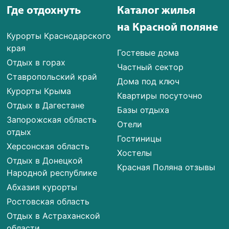
Где отдохнуть
Каталог жилья
на Красной поляне
Курорты Краснодарского
края
Гостевые дома
Отдых в горах
Частный сектор
Ставропольский край
Дома под ключ
Курорты Крыма
Квартиры посуточно
Отдых в Дагестане
Базы отдыха
Запорожская область
Отели
отдых
Гостиницы
Херсонская область
Хостелы
Отдых в Донецкой
Красная Поляна отзывы
Народной республике
Абхазия курорты
Ростовская область
Отдых в Астраханской
области