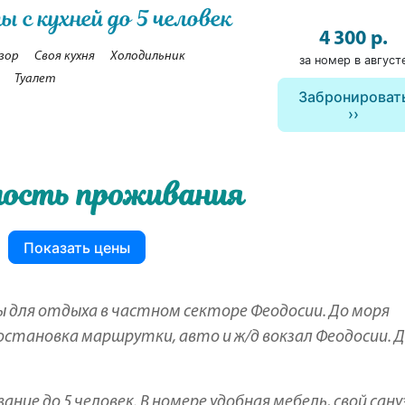
 с кухней до 5 человек
4 300 р.
зор
Своя кухня
Холодильник
за номер в август
Туалет
Забронироват
ость проживания
Показать цены
для отдыха в частном секторе Феодосии. До моря
остановка маршрутки, авто и ж/д вокзал Феодосии. 
е до 5 человек. В номере удобная мебель, свой сану