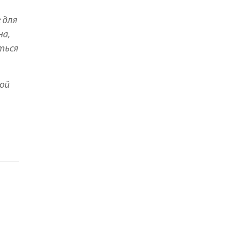
 для
на,
иться
мой