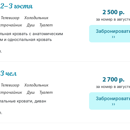
 2–3 гостя
2 500 р.
Телевизор
Холодильник
за номер в август
ктрочайник
Душ
Туалет
Забронироват
льная кровать с анатомическим
м и односпальная кровать
п.
3 чел
2 700 р.
Телевизор
Холодильник
за номер в август
ктрочайник
Душ
Туалет
Забронироват
пальные кровати, диван
п.