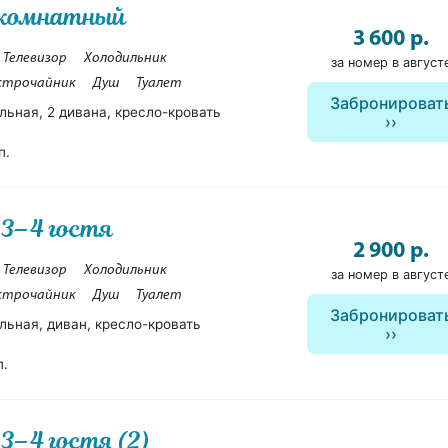
-комнатный
3 600 р.
Телевизор
Холодильник
за номер в август
ктрочайник
Душ
Туалет
Забронироват
льная, 2 дивана, кресло-кровать
п.
 3–4 гостя
2 900 р.
Телевизор
Холодильник
за номер в август
ктрочайник
Душ
Туалет
Забронироват
льная, диван, кресло-кровать
п.
3–4 гостя (2)