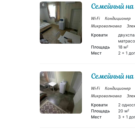
Семейный на
6
Wi-Fi
Кондиционер
Микроволновка
Эле
Кровати
двухспа
матрасо
Площадь
18 м
2
Мест
2 + 1 до
Семейный на 
6
Wi-Fi
Кондиционер
Микроволновка
Эле
Кровати
2 однос
Площадь
20 м
2
Мест
3 + 1 до