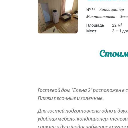
Wi-Fi
Кондиционер
Микроволновка
Эле
Площадь
22 м
2
Мест
3 + 1 до
Стоим
Гостевой дом "Елена 2" расположен в 
Пляжи песочные и галечные.
Для гостей подготовлены одно и дву
удобная мебель, кондиционер, телевиз
санузел и душ (водоснабжение круглос