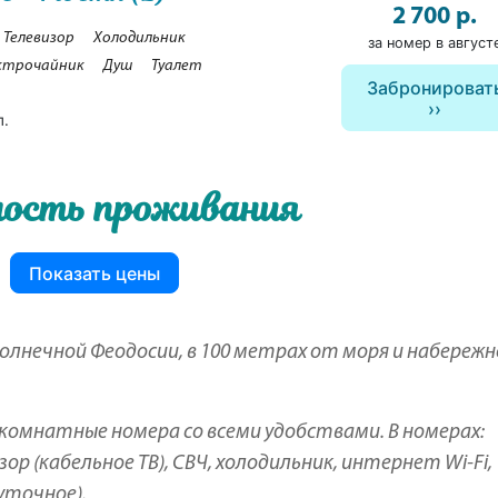
2 700 р.
Телевизор
Холодильник
за номер в август
ктрочайник
Душ
Туалет
Забронироват
п.
ость проживания
Показать цены
солнечной Феодосии, в 100 метрах от моря и набережн
хкомнатные номера со всеми удобствами. В номерах:
ор (кабельное ТВ), СВЧ, холодильник, интернет Wi-Fi,
уточное).