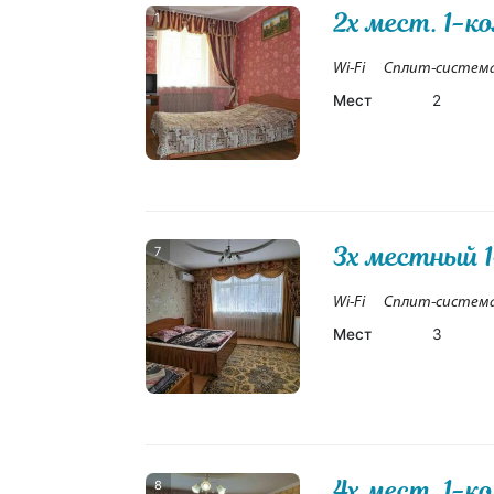
2х мест. 1-к
1
Wi-Fi
Сплит-систем
Мест
2
3х местный 1
7
Wi-Fi
Сплит-систем
Мест
3
4х мест. 1-к
8