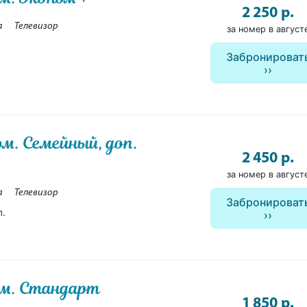
2 250 р.
а
Телевизор
за номер в август
Забронироват
ом. Семейный, доп.
2 450 р.
за номер в август
а
Телевизор
Забронироват
п.
ом. Стандарт
1 850 р.