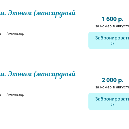
ом. Эконом (мансардный
1 600 р.
за номер в август
а
Телевизор
Забронироват
ом. Эконом (мансардный
2 000 р.
за номер в август
а
Телевизор
Забронироват