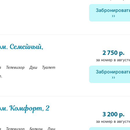
Забронироват
ом. Семейный,
2 750 р.
за номер в август
а
Телевизор
Душ
Туалет
Забронироват
п.
ком. Комфорт, 2
3 200 р.
за номер в август
а
Телевизор
Балкон
Душ