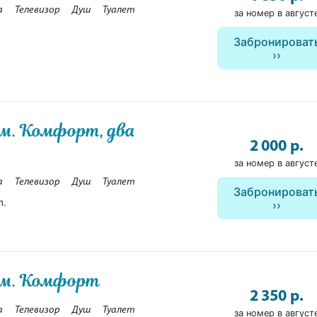
а
Телевизор
Душ
Туалет
за номер в август
Забронироват
ом. Комфорт, два
2 000 р.
за номер в август
а
Телевизор
Душ
Туалет
Забронироват
п.
ком. Комфорт
2 350 р.
а
Телевизор
Душ
Туалет
за номер в август