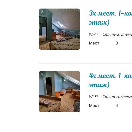
3х мест. 1-к
8
этаж)
Wi-Fi
Сплит-систем
Мест
3
4х мест. 1-к
8
этаж)
Wi-Fi
Сплит-систем
Мест
4