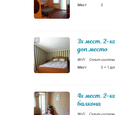
Мест
3
3х мест. 2-к
2
доп.место
Wi-Fi
Сплит-систем
Мест
3 + 1 до
4х мест. 2-
2
балкона
Wi-Fi
Сплит-систем