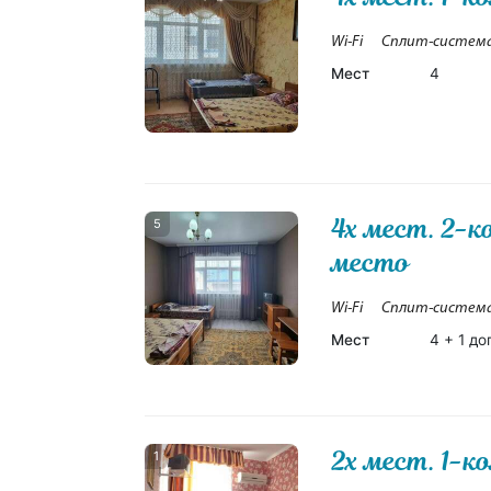
Wi-Fi
Сплит-систем
Мест
4
4х мест. 2-к
5
место
Wi-Fi
Сплит-систем
Мест
4 + 1 до
2х мест. 1-к
1