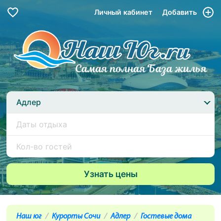
Личный кабинет
Добавить
Адлер
Наш юг
Курорты Сочи
Адлер
Гостевые дома